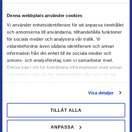
Måndag–torsdag: 07–16
Fredag / dag före helgdag: 07–15
Denna webbplats använder cookies
Vi använder enhetsidentifierare för att anpassa innehållet
och annonserna till användarna, tillhandahålla funktioner
KUNDSERVICE
för sociala medier och analysera vår trafik. Vi
Kundtjänst
vidarebefordrar även sådana identifierare och annan
information från din enhet till de sociala medier och
Mina sidor
annons- och analysföretag som vi samarbetar med.
FAQ
Dessa kan i sin tur kombinera informationen med annan
Retur / ångra köp
information som du har tillhandahållit eller som de har
samlat in när du har använt deras tjänster.
Reklamation
Visa detaljer
Köpvillkor
TILLÅT ALLA
HANDLA HOS OSS
Hur handlar jag?
ANPASSA