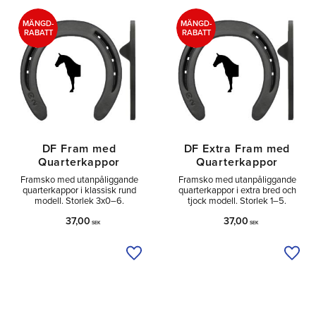
Sido
2
MÄNGD-
MÄNGD-
RABATT
RABATT
DF Fram med
DF Extra Fram med
Quarterkappor
Quarterkappor
Framsko med utanpåliggande
Framsko med utanpåliggande
quarterkappor i klassisk rund
quarterkappor i extra bred och
modell. Storlek 3x0–6.
tjock modell. Storlek 1–5.
37,00
37,00
SEK
SEK
Lägg till i önskelista
Lägg 