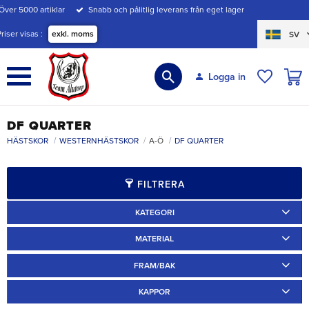
Över 5000 artiklar
Snabb och pålitlig leverans från eget lager
Meny
Priser visas
exkl. moms
SV
KUND
Logga in
ÖNSKE
DF QUARTER
HÄSTSKOR
WESTERNHÄSTSKOR
A-Ö
DF QUARTER
FILTRERA
KATEGORI
Ridskor
2
MATERIAL
Järn
2
FRAM/BAK
Fram
2
KAPPOR