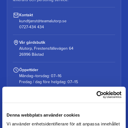
Kontakt
kundtjanst@teamalutorp.se
0727-434 434
Vår gårdsbutik
Alutorp, Frestensfällevägen 64
26996 Båstad
Öppettider
Måndag–torsdag: 07–16
Fredag / dag före helgdag: 07–15
KUNDSERVICE
Denna webbplats använder cookies
Kundtjänst
Vi använder enhetsidentifierare för att anpassa innehållet
Mina sidor