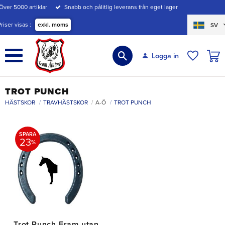
Över 5000 artiklar
Snabb och pålitlig leverans från eget lager
Meny
Priser visas
exkl. moms
SV
KUND
Logga in
ÖNSKE
TROT PUNCH
HÄSTSKOR
TRAVHÄSTSKOR
A-Ö
TROT PUNCH
SPARA
23
%
Trot Punch Fram utan