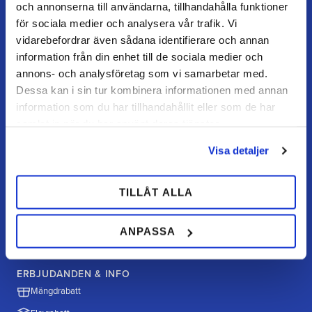
och annonserna till användarna, tillhandahålla funktioner
FAQ
för sociala medier och analysera vår trafik. Vi
Retur / ångra köp
vidarebefordrar även sådana identifierare och annan
information från din enhet till de sociala medier och
Reklamation
annons- och analysföretag som vi samarbetar med.
Köpvillkor
Dessa kan i sin tur kombinera informationen med annan
information som du har tillhandahållit eller som de har
samlat in när du har använt deras tjänster.
HANDLA HOS OSS
Visa detaljer
Hur handlar jag?
Betalningsalternativ
TILLÅT ALLA
Frakt & leverans
Policy & cookies
ANPASSA
ERBJUDANDEN & INFO
Mängdrabatt