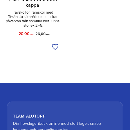
kappa
Travsko för framskor med
försänkta sömhål som minskar
påverkan från sömhuvudet. Finns
i storlek 2–5.
20,00
26,00
SEK
SEK
Lägg till i önskelista
TEAM ALUTORP
Din hovslageributik online med stort lager, snabb
leverans och personlig service.