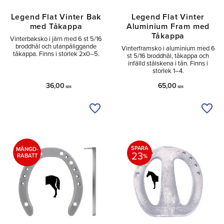
Legend Flat Vinter Bak
Legend Flat Vinter
med Tåkappa
Aluminium Fram med
Tåkappa
Vinterbaksko i järn med 6 st 5/16
broddhål och utanpåliggande
Vinterframsko i aluminium med 6
tåkappa. Finns i storlek 2x0–5.
st 5/16 broddhål, tåkappa och
infälld stålskena i tån. Finns i
storlek 1–4.
36,00
65,00
SEK
SEK
Lägg till i önskelista
Lägg 
SPARA
MÄNGD-
23
RABATT
%