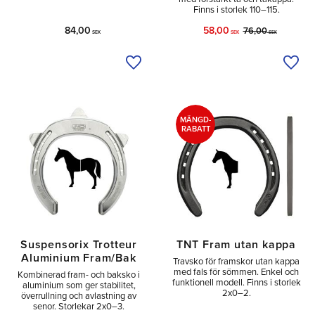
Finns i storlek 110–115.
84,00
58,00
76,00
SEK
SEK
SEK
Lägg till i önskelista
Lägg 
MÄNGD-
RABATT
Suspensorix Trotteur
TNT Fram utan kappa
Aluminium Fram/Bak
Travsko för framskor utan kappa
med fals för sömmen. Enkel och
Kombinerad fram- och baksko i
funktionell modell. Finns i storlek
aluminium som ger stabilitet,
2x0–2.
överrullning och avlastning av
senor. Storlekar 2x0–3.