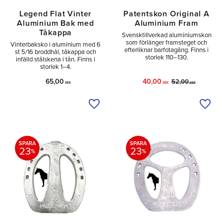
Legend Flat Vinter
Patentskon Original A
Aluminium Bak med
Aluminium Fram
Tåkappa
Svensktillverkad aluminiumskon
som förlänger framsteget och
Vinterbaksko i aluminium med 6
efterliknar barfotagång. Finns i
st 5/16 broddhål, tåkappa och
storlek 110–130.
infälld stålskena i tån. Finns i
storlek 1–4.
65,00
40,00
52,00
SEK
SEK
SEK
Lägg till i önskelista
Lägg 
SPARA
SPARA
23
23
%
%