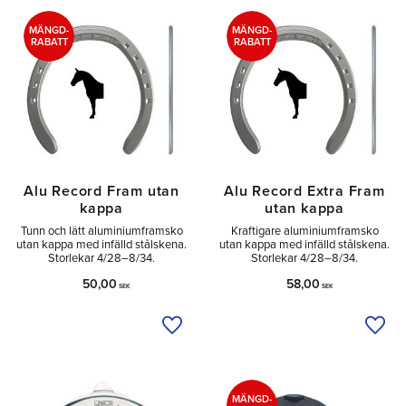
Tå
28
Sido
3
MÄNGD-
MÄNGD-
RABATT
RABATT
Utan
5
Alu Record Fram utan
Alu Record Extra Fram
kappa
utan kappa
Tunn och lätt aluminiumframsko
Kraftigare aluminiumframsko
utan kappa med infälld stålskena.
utan kappa med infälld stålskena.
Storlekar 4/28–8/34.
Storlekar 4/28–8/34.
50,00
58,00
SEK
SEK
Lägg till i önskelista
Lägg 
MÄNGD-