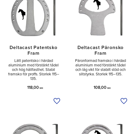
Deltacast Patentsko
Deltacast Päronsko
Fram
Fram
Lätt patentsko i härdad
Päronformad framsko i härdad
aluminium med förstärkt tådel
aluminium med förstärkt tådel
och hög hållfasthet. Stabil
och låg vikt för stabilt stöd och
framsko för proffs. Storlek 115–
slitstyrka. Storlek 115–135.
135.
118,00
108,00
SEK
SEK
Lägg till i önskelista
Lägg 