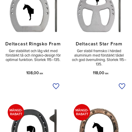
Deltacast Ringsko Fram
Deltacast Star Fram
Ger stabilitet och låg vikt med
Ger stabil framsko i härdad
förstärkt tå och ringsko-design för
aluminium med förstärkt tådel
optimal funktion. Storlek 115–135.
och god överrullning. Storlek 115–
135.
108,00
118,00
SEK
SEK
Lägg till i önskelista
Lägg 
MÄNGD-
MÄNGD-
RABATT
RABATT