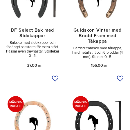
DF Select Bak med
Guldskon Vinter med
Sidokappor
Brodd Fram med
Tåkappa
Baksko med sidokappor och
förlängd passform för extra stöd.
Härdad framsko med tåkappa,
Passar även travhästar. Storlekar
hårdmetallstift och 6 broddar (4
0–5.
mm). Storlek 0–5.
37,00
156,00
SEK
SEK
Lägg till i önskelista
Lägg 
MÄNGD-
MÄNGD-
RABATT
RABATT