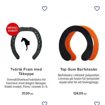
Lägg till i önskelista
Lägg 
MÄNGD-
RABATT
Tvärtå Fram med
Top Gum Barfotasko
Tåkappa
Barfotasko i slitstark polyuretan.
Limmas på hoven för temporärt
Svensktillverkad tvärtåsko för
skydd eller för ett tävlingslopp.
framskor med dragen tåkappa.
Stabil modell. Finns i storlek 0–5.
31,00
124,00
SEK
SEK