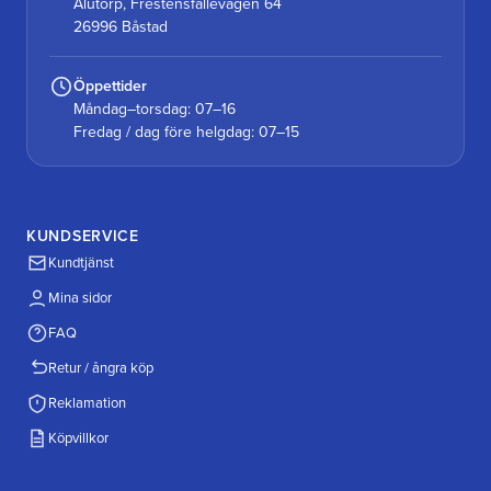
Alutorp, Frestensfällevägen 64
26996 Båstad
Öppettider
Måndag–torsdag: 07–16
Fredag / dag före helgdag: 07–15
KUNDSERVICE
Kundtjänst
Mina sidor
FAQ
Retur / ångra köp
Reklamation
Köpvillkor