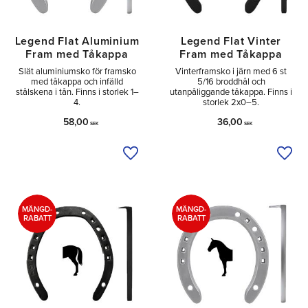
Legend Flat Aluminium
Legend Flat Vinter
Fram med Tåkappa
Fram med Tåkappa
Slät aluminiumsko för framsko
Vinterframsko i järn med 6 st
med tåkappa och infälld
5/16 broddhål och
stålskena i tån. Finns i storlek 1–
utanpåliggande tåkappa. Finns i
4.
storlek 2x0–5.
58,00
36,00
SEK
SEK
Lägg till i önskelista
Lägg 
MÄNGD-
MÄNGD-
RABATT
RABATT