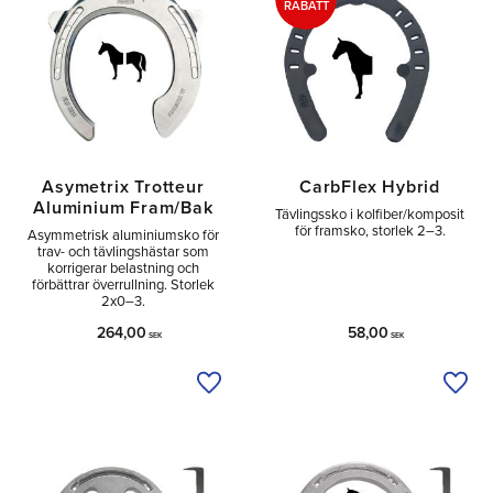
RABATT
Asymetrix Trotteur
CarbFlex Hybrid
Aluminium Fram/Bak
Tävlingssko i kolfiber/komposit
för framsko, storlek 2–3.
Asymmetrisk aluminium­sko för
trav- och tävlingshästar som
korrigerar belastning och
förbättrar överrullning. Storlek
2x0–3.
264,00
58,00
SEK
SEK
Lägg till i önskelista
Lägg 