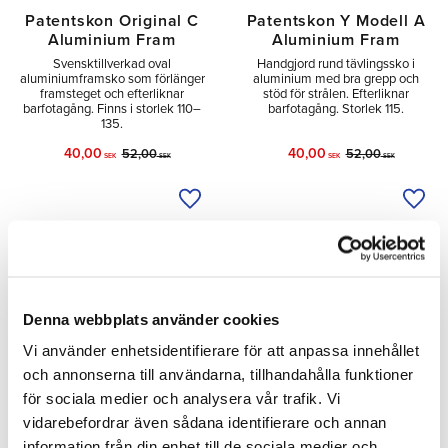
Patentskon Original C
Patentskon Y Modell A
Aluminium Fram
Aluminium Fram
Svensktillverkad oval
Handgjord rund tävlingssko i
aluminiumframsko som förlänger
aluminium med bra grepp och
framsteget och efterliknar
stöd för strålen. Efterliknar
barfotagång. Finns i storlek 110–
barfotagång. Storlek 115.
135.
40,00
40,00
52,00
52,00
SEK
SEK
SEK
SEK
Lägg till i önskelista
Lägg 
SPARA
SPARA
23
23
%
%
Denna webbplats använder cookies
Vi använder enhetsidentifierare för att anpassa innehållet
och annonserna till användarna, tillhandahålla funktioner
för sociala medier och analysera vår trafik. Vi
vidarebefordrar även sådana identifierare och annan
information från din enhet till de sociala medier och