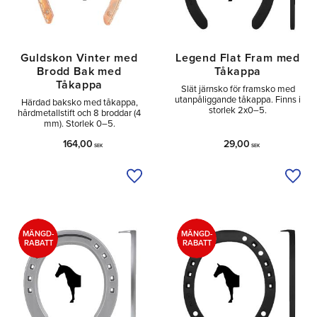
Guldskon Vinter med
Legend Flat Fram med
Brodd Bak med
Tåkappa
Tåkappa
Slät järnsko för framsko med
utanpåliggande tåkappa. Finns i
Härdad baksko med tåkappa,
storlek 2x0–5.
hårdmetallstift och 8 broddar (4
mm). Storlek 0–5.
164,00
29,00
SEK
SEK
Lägg till i önskelista
Lägg 
MÄNGD-
MÄNGD-
RABATT
RABATT