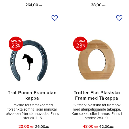
264,00
38,00
SEK
SEK
Lägg till i önskelista
Lägg 
SPARA
SPARA
23
23
%
%
Trot Punch Fram utan
Trotter Flat Plastsko
kappa
Fram med Tåkappa
Travsko för framskor med
Slitstark plastsko för framhov
försänkta sömhål som minskar
med utanpåliggande tåkappa.
påverkan från sömhuvudet. Finns
Kan spikas eller limmas. Finns i
i storlek 2–5.
storlek 2x0–0.
20,00
48,00
26,00
62,00
SEK
SEK
SEK
SEK