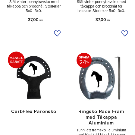
Slät vinter-ponnytravsko med
Slät vinter-ponnytravsko med
tåkappa och broddhål. Storlekar
tåkappa och broddhål för
5x0–3x0.
bakskor. Storlekar 5x0–3x0.
37,00
37,00
SEK
SEK
Lägg till i önskelista
Lägg 
SPARA
MÄNGD-
24
RABATT
%
CarbFlex Päronsko
Ringsko Race Fram
med Tåkappa
Aluminium
Tunn lätt framsko i aluminium
med förstärkt tå och tåkappa.