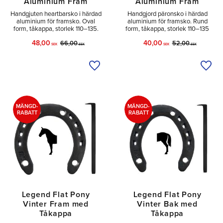
Aluminium Fram
Aluminium Fram
Handgjuten heartbarsko i härdad
Handgjord päronsko i härdad
aluminium för framsko. Oval
aluminium för framsko. Rund
form, tåkappa, storlek 110–135.
form, tåkappa, storlek 110–135
48,00
40,00
66,00
52,00
SEK
SEK
SEK
SEK
Lägg till i önskelista
Lägg 
MÄNGD-
MÄNGD-
RABATT
RABATT
Legend Flat Pony
Legend Flat Pony
Vinter Fram med
Vinter Bak med
Tåkappa
Tåkappa