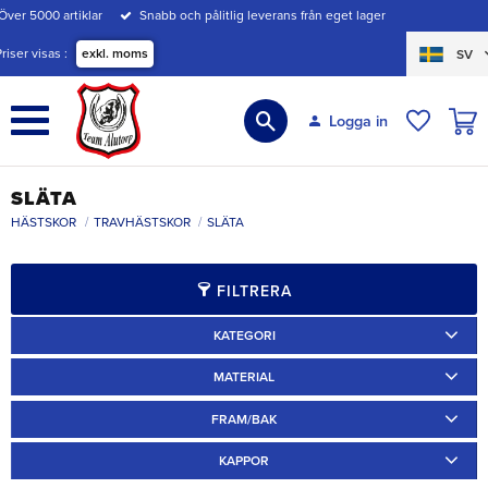
Över 5000 artiklar
Snabb och pålitlig leverans från eget lager
Meny
Priser visas
exkl. moms
SV
KUND
Logga in
ÖNSKE
SLÄTA
HÄSTSKOR
TRAVHÄSTSKOR
SLÄTA
FILTRERA
KATEGORI
Ridskor
1
Travskor
30
MATERIAL
Annat
4
Järn
11
FRAM/BAK
Specialskor
3
Ponnyskor
2
Fram
29
Bak
6
KAPPOR
Aluminium
19