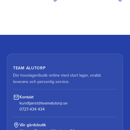
Lägg till i önskelista
Lägg 
TEAM ALUTORP
Din hovslageributik online med stort lager, snabb
leverans och personlig service.
Kontakt
kundtjanst@teamalutorp.se
0727-434 434
Vår gårdsbutik