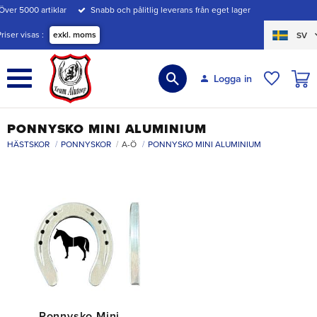
Över 5000 artiklar
Snabb och pålitlig leverans från eget lager
Meny
Priser visas
exkl. moms
SV
KUND
Logga in
ÖNSKE
PONNYSKO MINI ALUMINIUM
HÄSTSKOR
PONNYSKOR
A-Ö
PONNYSKO MINI ALUMINIUM
Ponnysko Mini