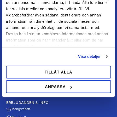
och annonserna till användarna, tillhandahålla funktioner
FAQ
för sociala medier och analysera vår trafik. Vi
Retur / ångra köp
vidarebefordrar även sådana identifierare och annan
information från din enhet till de sociala medier och
Reklamation
annons- och analysföretag som vi samarbetar med.
Köpvillkor
Dessa kan i sin tur kombinera informationen med annan
information som du har tillhandahållit eller som de har
samlat in när du har använt deras tjänster.
HANDLA HOS OSS
Visa detaljer
Hur handlar jag?
Betalningsalternativ
TILLÅT ALLA
Frakt & leverans
Policy & cookies
ANPASSA
ERBJUDANDEN & INFO
Mängdrabatt