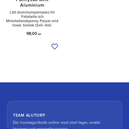
Aluminium
Lätt aluminiumponnysko för
Fallabella och
Minishetlandsponny. Passar små
hovar. Storlek 12x0–9x0.
98,00
SEK
Lägg till i önskelista
TEAM ALUTORP
Din hovslageributik online med stort lager, snabb
leverans och personlig service.