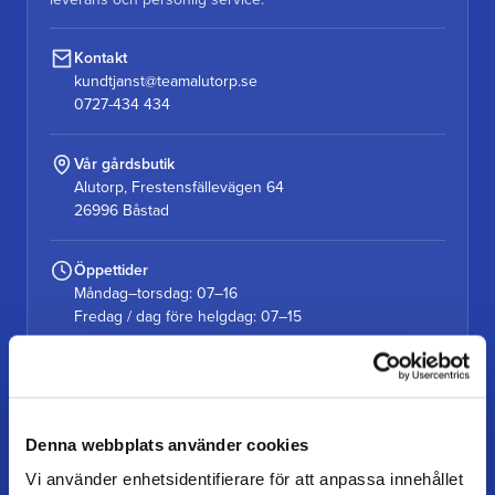
Kontakt
kundtjanst@teamalutorp.se
0727-434 434
Vår gårdsbutik
Alutorp, Frestensfällevägen 64
26996 Båstad
Öppettider
Måndag–torsdag: 07–16
Fredag / dag före helgdag: 07–15
KUNDSERVICE
Denna webbplats använder cookies
Kundtjänst
Vi använder enhetsidentifierare för att anpassa innehållet
Mina sidor