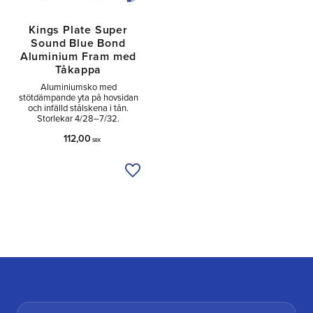
Kings Plate Super
Sound Blue Bond
Aluminium Fram med
Tåkappa
Aluminiumsko med
stötdämpande yta på hovsidan
och infälld stålskena i tån.
Storlekar 4/28–7/32.
112,00
SEK
Lägg till i önskelista