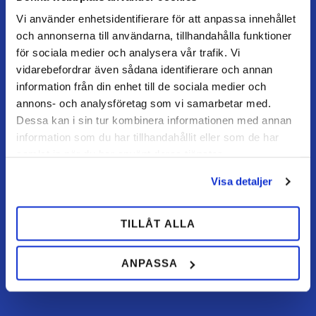
KUNDSERVICE
Vi använder enhetsidentifierare för att anpassa innehållet
Kundtjänst
och annonserna till användarna, tillhandahålla funktioner
Mina sidor
för sociala medier och analysera vår trafik. Vi
vidarebefordrar även sådana identifierare och annan
FAQ
information från din enhet till de sociala medier och
Retur / ångra köp
annons- och analysföretag som vi samarbetar med.
Reklamation
Dessa kan i sin tur kombinera informationen med annan
information som du har tillhandahållit eller som de har
Köpvillkor
samlat in när du har använt deras tjänster.
Visa detaljer
HANDLA HOS OSS
Hur handlar jag?
TILLÅT ALLA
Betalningsalternativ
Frakt & leverans
ANPASSA
Policy & cookies