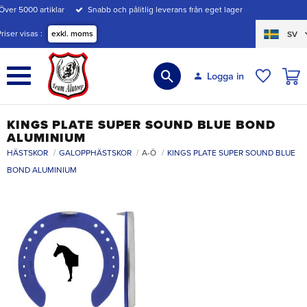
Över 5000 artiklar
Snabb och pålitlig leverans från eget lager
Meny
Priser visas
exkl. moms
SV
KUND
Logga in
ÖNSKE
KINGS PLATE SUPER SOUND BLUE BOND
ALUMINIUM
HÄSTSKOR
GALOPPHÄSTSKOR
A-Ö
KINGS PLATE SUPER SOUND BLUE
BOND ALUMINIUM