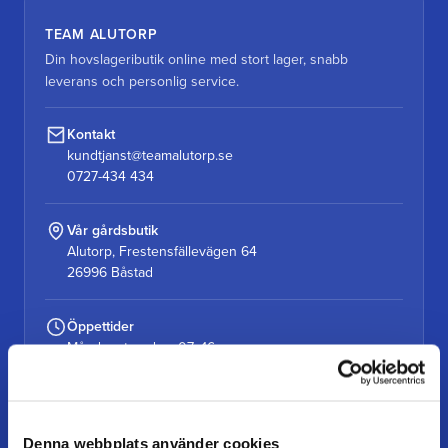
TEAM ALUTORP
Din hovslageributik online med stort lager, snabb
leverans och personlig service.
Kontakt
kundtjanst@teamalutorp.se
0727-434 434
Vår gårdsbutik
Alutorp, Frestensfällevägen 64
26996 Båstad
Öppettider
Måndag–torsdag: 07–16
Fredag / dag före helgdag: 07–15
Denna webbplats använder cookies