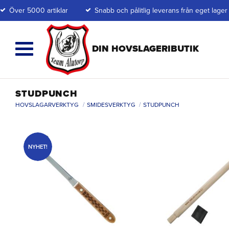
Över 5000 artiklar
Snabb och pålitlig leverans från eget lager
STUDPUNCH
HOVSLAGARVERKTYG
SMIDESVERKTYG
STUDPUNCH
NYHET!