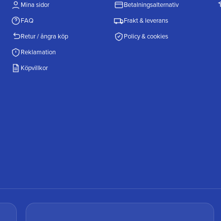
Mina sidor
Betalningsalternativ
FAQ
Frakt & leverans
Retur / ångra köp
Policy & cookies
Reklamation
Köpvillkor