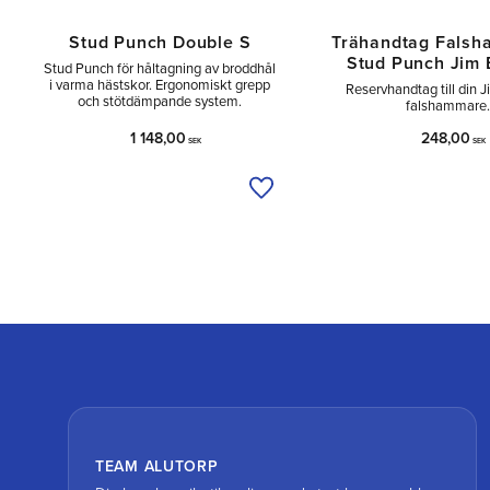
Stud Punch Double S
Trähandtag Falsh
Stud Punch Jim 
Stud Punch för håltagning av broddhål
i varma hästskor. Ergonomiskt grepp
Reservhandtag till din J
och stötdämpande system.
falshammare.
1 148,00
248,00
SEK
SEK
Lägg till i önskelista
TEAM ALUTORP