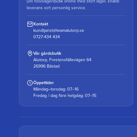
Din hovslageributik online med stort lager, snabb
leverans och personlig service.
Kontakt
kundtjanst@teamalutorp.se
0727-434 434
Vår gårdsbutik
Alutorp, Frestensfällevägen 64
26996 Båstad
Öppettider
Måndag–torsdag: 07–16
Fredag / dag före helgdag: 07–15