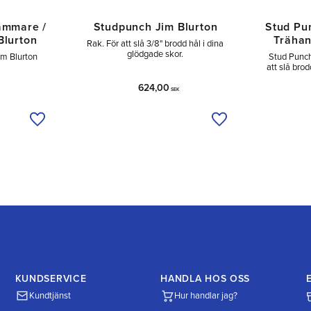
ammare /
Studpunch Jim Blurton
Stud P
Blurton
Trähan
Rak. För att slå 3/8" brodd hål i dina
glödgade skor.
im Blurton
Stud Punch
att slå brod
624,00
SEK
Lägg till i önskelista
Lägg till i önskelist
KUNDSERVICE
HANDLA HOS OSS
Kundtjänst
Hur handlar jag?