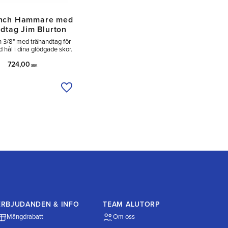
unch Hammare med
dtag Jim Blurton
 3/8" med trähandtag för
d hål i dina glödgade skor.
724,00
SEK
a
Lägg till i önskelista
ERBJUDANDEN & INFO
TEAM ALUTORP
Mängdrabatt
Om oss