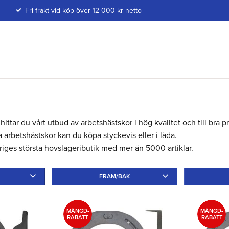
Fri frakt vid köp över 12 000 kr netto
hittar du vårt utbud av arbetshästskor i hög kvalitet och till bra pr
 arbetshästskor kan du köpa styckevis eller i låda.
riges största hovslageributik med mer än 5000 artiklar.
FRAM/BAK
Järn
14
Fram
8
Bak
7
Tå
11
MÄNGD-
MÄNGD-
RABATT
RABATT