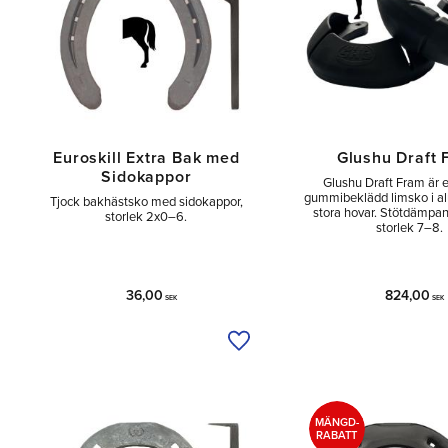
Euroskill Extra Bak med
Glushu Draft 
Sidokappor
Glushu Draft Fram är e
gummibeklädd limsko i a
Tjock bakhästsko med sidokappor,
stora hovar. Stötdämpan
storlek 2x0–6.
storlek 7–8.
36,00
824,00
SEK
SEK
Lägg till i önskelista
MÄNGD-
RABATT