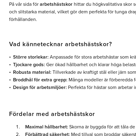
På vår sida för
arbetshästskor
hittar du högkvalitativa skor 
och slitstarka material, vilket gör dem perfekta för tunga dr
förhållanden.
Vad kännetecknar arbetshästskor?
Större storlekar:
Anpassade för stora arbetshästar som kräv
Tjockare gods:
Ger ökad hållbarhet och klarar höga belast
Robusta material:
Tillverkade av kraftigt stål eller järn som
Broddhål för extra grepp:
Många modeller är förberedda för
Design för arbetsmiljöer:
Perfekta för hästar som arbetar 
Fördelar med arbetshästskor
Maximal hållbarhet:
Skorna är byggda för att tåla d
Förbättrad säkerhet:
Med tillval som broddar säkerstäl