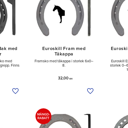
 Bak med
Euroskill Fram med
Euroski
r
Tåkappa
sko med
Framsko med tåkappa i storlek 6x0–
Euroskill 
 grepp. Finns
8.
storlek 0–
32,00
SEK
Lägg till i önskelista
Lägg till i önskelist
MÄNGD-
RABATT