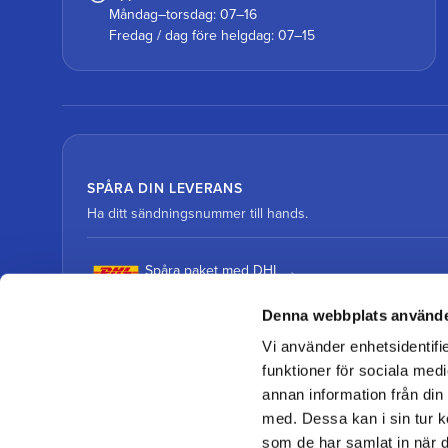
Måndag–torsdag: 07–16
Fredag / dag före helgdag: 07–15
SPÅRA DIN LEVERANS
Ha ditt sändningsnummer till hands.
Spåra paket med DHL
Denna webbplats använde
Spåra paket med DSV
Vi använder enhetsidentifie
funktioner för sociala medi
annan information från din
med. Dessa kan i sin tur k
som de har samlat in när d