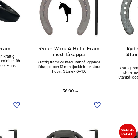
Fram
Ryder Work A Holic Fram
Ryde
med Tåkappa
Sta
n kraftig
luminium för
Kraftig framsko med utanpåliggande
de. Finns i
tåkappa och 13 mm tjocklek för stora
Kraftig fr
hovar. Storlek 6–10.
stora ho
utanpåligg
56,00
SEK
Lägg till i önskelista
Lägg till i önskelist
MÄNGD-
RABATT