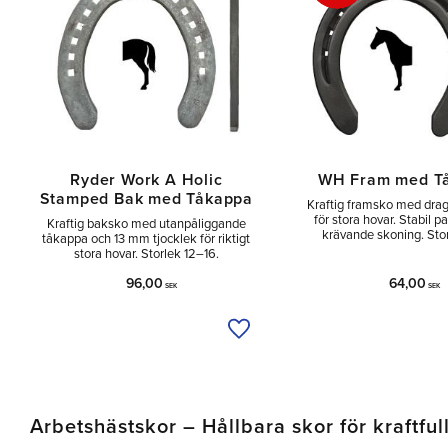
Ryder Work A Holic
WH Fram med T
Stamped Bak med Tåkappa
Kraftig framsko med dra
för stora hovar. Stabil p
Kraftig baksko med utanpåliggande
krävande skoning. Sto
tåkappa och 13 mm tjocklek för riktigt
stora hovar. Storlek 12–16.
96,00
64,00
SEK
SEK
Lägg till i önskelista
Arbetshästskor – Hållbara skor för kraftful