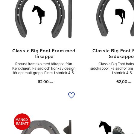
Classic Big Foot Fram med
Classic Big Foot
Tåkappa
Sidokappo
Robust framsko med tåkappa från
Classic Big Foot bak
Kerckhaert. Falsad och konkav design
sidokappor. Falsad för bra
för optimalt grepp. Finns i storlek 4-5.
i storlek 4-5.
62,00
62,00
SEK
SEK
Lägg till i önskelista
MÄNGD-
RABATT