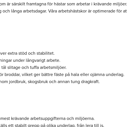
som är särskilt framtagna för hästar som arbetar i krävande miljöe
ag och långa arbetsdagar. Våra arbetshästskor är optimerade för a
er extra stöd och stabilitet.
ningar under långvarigt arbete.
 tål slitage och tuffa arbetsmiljöer.
 broddar, vilket ger bättre fäste på hala eller ojämna underlag.
inom jordbruk, skogsbruk och annan tung dragkraft.
e mest krävande arbetsuppgifterna och miljöerna.
ls ett stabilt grepp på olika underlag, från lera till is.