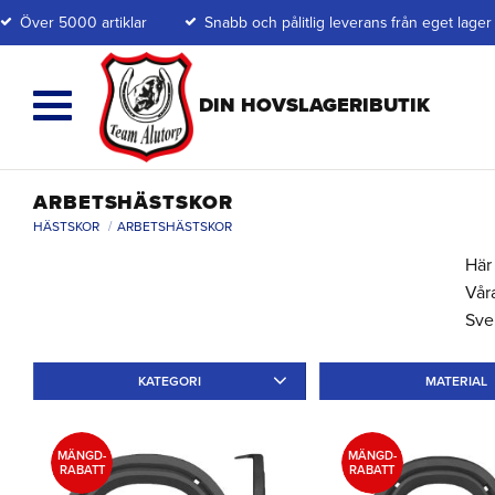
Över 5000 artiklar
Snabb och pålitlig leverans från eget lager
ARBETSHÄSTSKOR
HÄSTSKOR
ARBETSHÄSTSKOR
Här 
Våra
Sve
KATEGORI
MATERIAL
Ridskor
5
Limskor
1
Annat
1
MÄNGD-
MÄNGD-
RABATT
RABATT
Ponnyskor
2
Arbetsskor
13