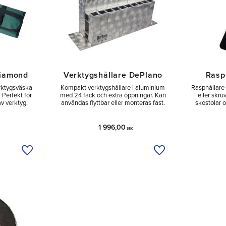
Diamond
Verktygshållare DePlano
Rasp
erktygsväska
Kompakt verktygshållare i aluminium
Rasphållare 
 Perfekt för
med 24 fack och extra öppningar. Kan
eller skru
av verktyg.
användas flyttbar eller monteras fast.
skostolar 
1 996,00
SEK
Lägg till i önskelista
Lägg till i önskelist