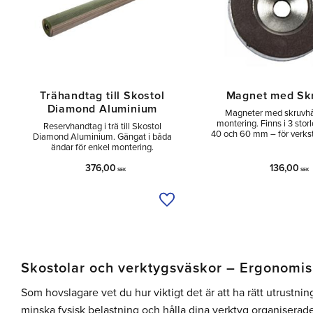
Trähandtag till Skostol
Magnet med Sk
Diamond Aluminium
Magneter med skruvhål
montering. Finns i 3 stor
Reservhandtag i trä till Skostol
40 och 60 mm – för verkst
Diamond Aluminium. Gängat i båda
ändar för enkel montering.
376,00
136,00
SEK
SEK
Lägg till i önskelista
Skostolar och verktygsväskor – Ergonomis
Som hovslagare vet du hur viktigt det är att ha rätt utrustni
minska fysisk belastning och hålla dina verktyg organiserade