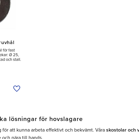
ruvhål
 för fast
lekar: Ø 25,
ad och stall.
Lägg till i önskelista
ka lösningar för hovslagare
ng för att kunna arbeta effektivt och bekvämt. Våra
skostolar och 
 och nära till hands.