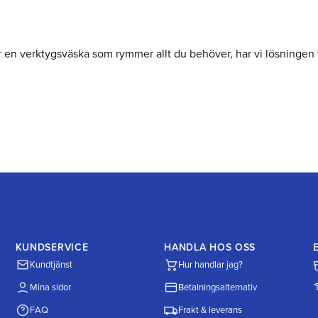
er en verktygsväska som rymmer allt du behöver, har vi lösningen 
KUNDSERVICE
HANDLA HOS OSS
Kundtjänst
Hur handlar jag?
Mina sidor
Betalningsalternativ
FAQ
Frakt & leverans