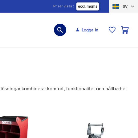
Priser visas
exkl. moms
SV
KUNDVA
Logga in
ÖNSKELIS
 lösningar kombinerar komfort, funktionalitet och hållbarhet