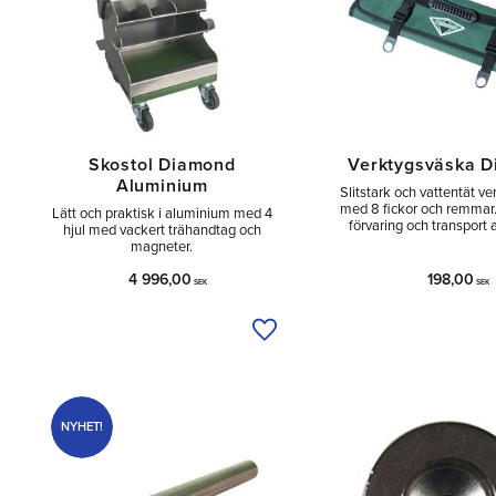
Skostol Diamond
Verktygsväska 
Aluminium
Slitstark och vattentät v
med 8 fickor och remmar.
Lätt och praktisk i aluminium med 4
förvaring och transport 
hjul med vackert trähandtag och
magneter.
4 996,00
198,00
SEK
SEK
Lägg till i önskelista
NYHET!