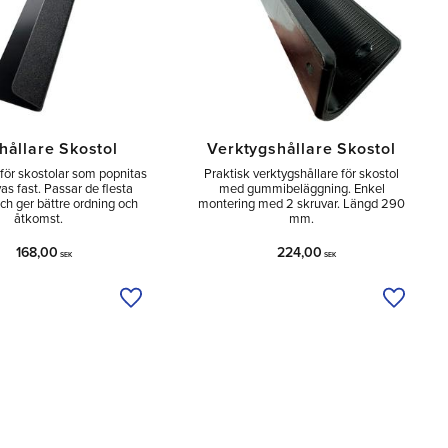
hållare Skostol
Verktygshållare Skostol
för skostolar som popnitas
Praktisk verktygshållare för skostol
vas fast. Passar de flesta
med gummibeläggning. Enkel
och ger bättre ordning och
montering med 2 skruvar. Längd 290
åtkomst.
mm.
168,00
224,00
SEK
SEK
a
Lägg till i önskelista
Lägg til