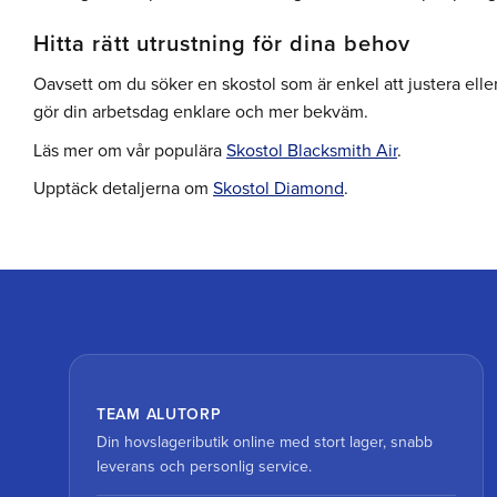
Hitta rätt utrustning för dina behov
Oavsett om du söker en skostol som är enkel att justera ell
gör din arbetsdag enklare och mer bekväm.
Läs mer om vår populära
Skostol Blacksmith Air
.
Upptäck detaljerna om
Skostol Diamond
.
TEAM ALUTORP
Din hovslageributik online med stort lager, snabb
leverans och personlig service.