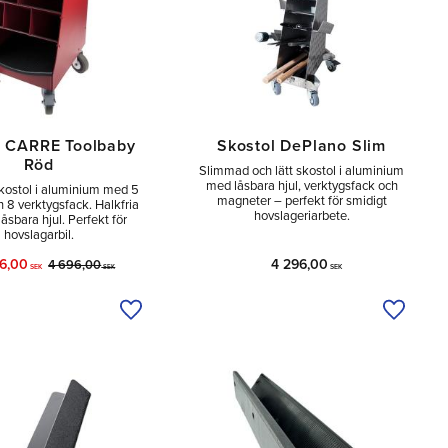
l CARRE Toolbaby
Skostol DePlano Slim
Röd
Slimmad och lätt skostol i aluminium
med låsbara hjul, verktygsfack och
ostol i aluminium med 5
magneter – perfekt för smidigt
h 8 verktygsfack. Halkfria
hovslageriarbete.
låsbara hjul. Perfekt för
hovslagarbil.
96,00
4 296,00
4 696,00
SEK
SEK
SEK
a
Lägg till i önskelista
Lägg til