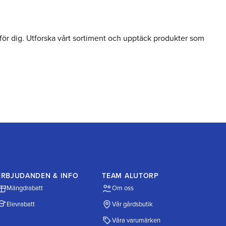
för dig. Utforska vårt sortiment och upptäck produkter som
ERBJUDANDEN & INFO
TEAM ALUTORP
Mängdrabatt
Om oss
Elevrabatt
Vår gårdsbutik
Våra varumärken