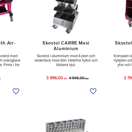
th Air-
Skostol CARRE Maxi
Skosto
Aluminium
kostol med
Skostol i aluminium med 4 plan och
Kompakt sk
ch svängbara
nederfack med dörr. Halkfria hyllor och
hyllplan oc
. Finns i tre
låsbara hjul.
ytor och 
3 996,00
3 7
4 996,00
K
SEK
SEK
Lägg till i önskelista
Lägg till i önskelist