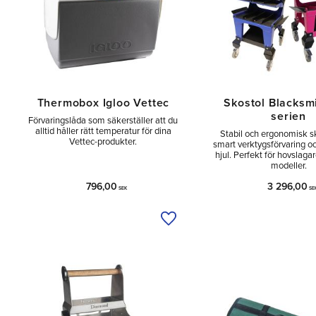
Thermobox Igloo Vettec
Skostol Blacksmi
serien
Förvaringslåda som säkerställer att du
alltid håller rätt temperatur för dina
Stabil och ergonomisk s
Vettec-produkter.
smart verktygsförvaring o
hjul. Perfekt för hovslagare
modeller.
796,00
3 296,00
SEK
SE
Lägg till i önskelista