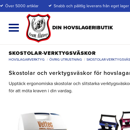
Över 5000 artiklar
Snabb och pålitlig leverans från eget lager
SKOSTOLAR-VERKTYGSVÄSKOR
HOVSLAGARVERKTYG
ÖVRIG UTRUSTNING
SKOSTOLAR-VERKTYGSVÄ
Skostolar och verktygsväskor för hovslaga
Upptäck ergonomiska skostolar och slitstarka verktygsväskor 
för att möta kraven i din vardag.