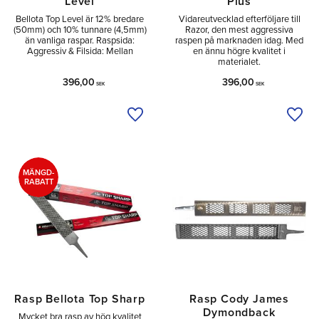
Level
Plus
Bellota Top Level är 12% bredare
Vidareutvecklad efterföljare till
(50mm) och 10% tunnare (4,5mm)
Razor, den mest aggressiva
än vanliga raspar. Raspsida:
raspen på marknaden idag. Med
Aggressiv & Filsida: Mellan
en ännu högre kvalitet i
materialet.
396,00
396,00
SEK
SEK
Lägg till i önskelista
Lägg 
MÄNGD-
RABATT
Rasp Bellota Top Sharp
Rasp Cody James
Dymondback
Mycket bra rasp av hög kvalitet