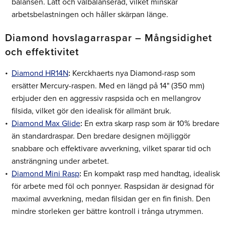
balansen. Lätt och välbalanserad, vilket minskar
arbetsbelastningen och håller skärpan länge.
Diamond hovslagarraspar – Mångsidighet
och effektivitet
Diamond HR14N
:
Kerckhaerts nya Diamond-rasp som
ersätter Mercury-raspen. Med en längd på 14" (350 mm)
erbjuder den en aggressiv raspsida och en mellangrov
filsida, vilket gör den idealisk för allmänt bruk.
Diamond Max Glide
:
En extra skarp rasp som är 10% bredare
än standardraspar. Den bredare designen möjliggör
snabbare och effektivare avverkning, vilket sparar tid och
ansträngning under arbetet.
Diamond Mini Rasp
:
En kompakt rasp med handtag, idealisk
för arbete med föl och ponnyer. Raspsidan är designad för
maximal avverkning, medan filsidan ger en fin finish. Den
mindre storleken ger bättre kontroll i trånga utrymmen.