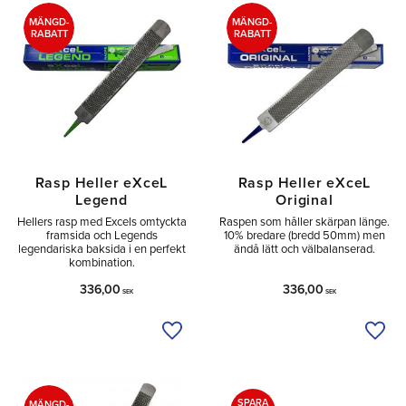
MÄNGD-
MÄNGD-
RABATT
RABATT
Rasp Heller eXceL
Rasp Heller eXceL
Legend
Original
Hellers rasp med Excels omtyckta
Raspen som håller skärpan länge.
framsida och Legends
10% bredare (bredd 50mm) men
legendariska baksida i en perfekt
ändå lätt och välbalanserad.
kombination.
336,00
336,00
SEK
SEK
Lägg till i önskelista
Lägg 
SPARA
MÄNGD-