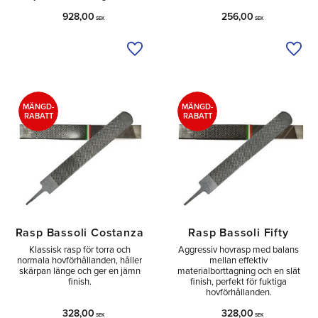
928,00
256,00
SEK
SEK
Lägg till i önskelista
Lägg 
MÄNGD-
MÄNGD-
RABATT
RABATT
Rasp Bassoli Costanza
Rasp Bassoli Fifty
Klassisk rasp för torra och
Aggressiv hovrasp med balans
normala hovförhållanden, håller
mellan effektiv
skärpan länge och ger en jämn
materialborttagning och en slät
finish.
finish, perfekt för fuktiga
hovförhållanden.
328,00
328,00
SEK
SEK