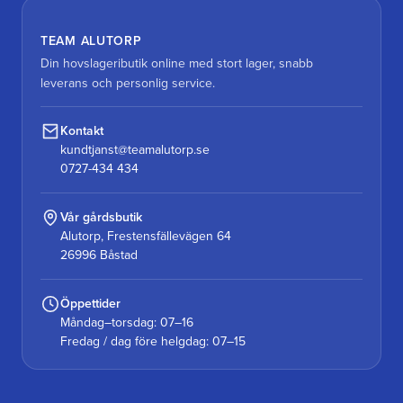
TEAM ALUTORP
Din hovslageributik online med stort lager, snabb
leverans och personlig service.
Kontakt
kundtjanst@teamalutorp.se
0727-434 434
Vår gårdsbutik
Alutorp, Frestensfällevägen 64
26996 Båstad
Öppettider
Måndag–torsdag: 07–16
Fredag / dag före helgdag: 07–15