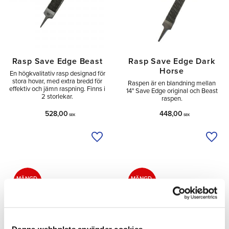
Rasp Save Edge Beast
Rasp Save Edge Dark
Horse
En högkvalitativ rasp designad för
stora hovar, med extra bredd för
Raspen är en blandning mellan
effektiv och jämn raspning. Finns i
14" Save Edge original och Beast
2 storlekar.
raspen.
528,00
448,00
SEK
SEK
Lägg till i önskelista
Lägg 
MÄNGD-
MÄNGD-
RABATT
RABATT
Denna webbplats använder cookies