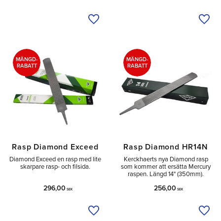
Lägg till i önskelista
Lägg 
MÄNGD-
MÄNGD-
RABATT
RABATT
Rasp Diamond Exceed
Rasp Diamond HR14N
Diamond Exceed en rasp med lite
Kerckhaerts nya Diamond rasp
skarpare rasp- och filsida.
som kommer att ersätta Mercury
raspen. Längd 14" (350mm).
296,00
256,00
SEK
SEK
Lägg till i önskelista
Lägg 