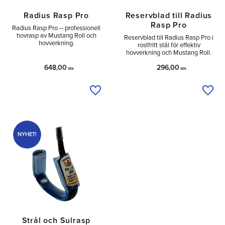
Radius Rasp Pro
Reservblad till Radius
Rasp Pro
Radius Rasp Pro – professionell
hovrasp av Mustang Roll och
Reservblad till Radius Rasp Pro i
hovverkning.
rostfritt stål för effektiv
hovverkning och Mustang Roll.
648,00
296,00
SEK
SEK
Lägg till i önskelista
Lägg 
NYHET!
Strål och Sulrasp