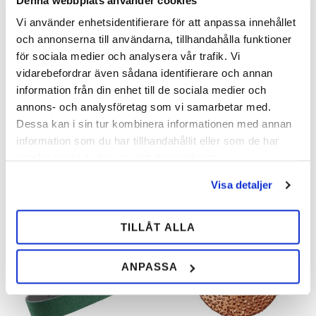
Vi använder enhetsidentifierare för att anpassa innehållet
och annonserna till användarna, tillhandahålla funktioner
Rasp Save Edge White
Rasp Save Edge Photo
för sociala medier och analysera vår trafik. Vi
Horse
Finish
vidarebefordrar även sådana identifierare och annan
Raspen är en blandning mellan
Raspen som kombinerar Save
information från din enhet till de sociala medier och
14" Save Edge Photo Finish och
Edge standard rasptänder på ena
annons- och analysföretag som vi samarbetar med.
Beast raspen.
sidan och Save Edge Finish på
den andra.
Dessa kan i sin tur kombinera informationen med annan
428,00
468,00
information som du har tillhandahållit eller som de har
SEK
SEK
samlat in när du har använt deras tjänster.
Lägg till i önskelista
Lägg 
Visa detaljer
TILLÅT ALLA
SPARA
21
%
ANPASSA