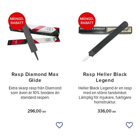
MÄNGD-
MÄNGD-
RABATT
RABATT
Rasp Diamond Max
Rasp Heller Black
Glide
Legend
Extra skarp rasp från Diamond
Heller Black Legend är en rasp
som även är 10% bredare än
med en större tandvinkel.
standard raspen.
Lämplig för mjukare, fuktigare
hornstruktur.
296,00
336,00
SEK
SEK
Lägg till i önskelista
Lägg 