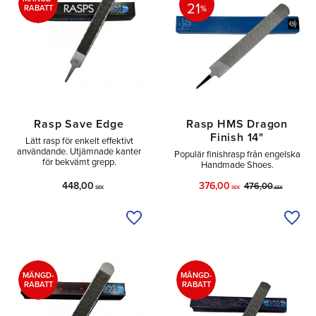
21
RABATT
%
Rasp Save Edge
Rasp HMS Dragon
Finish 14"
Lätt rasp för enkelt effektivt
användande. Utjämnade kanter
Populär finishrasp från engelska
för bekvämt grepp.
Handmade Shoes.
448,00
376,00
476,00
SEK
SEK
SEK
Lägg till i önskelista
Lägg 
MÄNGD-
MÄNGD-
RABATT
RABATT