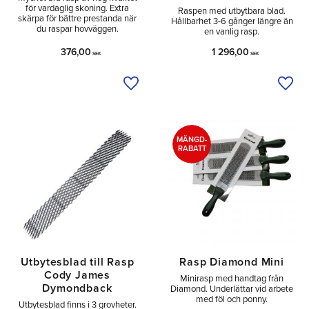
för vardaglig skoning. Extra
Raspen med utbytbara blad.
skärpa för bättre prestanda när
Hållbarhet 3-6 gånger längre än
du raspar hovväggen.
en vanlig rasp.
376,00
1 296,00
SEK
SEK
Lägg till i önskelista
Lägg 
MÄNGD-
RABATT
Utbytesblad till Rasp
Rasp Diamond Mini
Cody James
Minirasp med handtag från
Dymondback
Diamond. Underlättar vid arbete
med föl och ponny.
Utbytesblad finns i 3 grovheter.