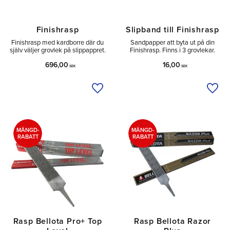
Finishrasp
Slipband till Finishrasp
Finishrasp med kardborre där du
Sandpapper att byta ut på din
själv väljer grovlek på slippappret.
Finishrasp. Finns i 3 grovlekar.
696,00
16,00
SEK
SEK
Lägg till i önskelista
Lägg 
MÄNGD-
MÄNGD-
RABATT
RABATT
Rasp Bellota Pro+ Top
Rasp Bellota Razor