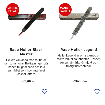
MÄNGD-
MÄNGD-
RABATT
RABATT
Rasp Heller Black
Rasp Heller Legend
Master
Heller Legend är en rasp med en
större vinkel på tänderna. Raspen
Hellers välkända rasp för hårda
passar utmärkt för mjukt och
och torra hovar. Beläggningen gör
fuktigt hovmaterial.
raspen tålig för sand och lera
samtidigt som hovmaterialet
lossnar lättare.
336,00
296,00
SEK
SEK
Lägg till i önskelista
Lägg 