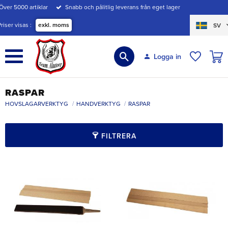
Över 5000 artiklar
Snabb och pålitlig leverans från eget lager
Meny
Priser visas
exkl. moms
SV
KUND
Logga in
ÖNSKE
RASPAR
HOVSLAGARVERKTYG
HANDVERKTYG
RASPAR
FILTRERA