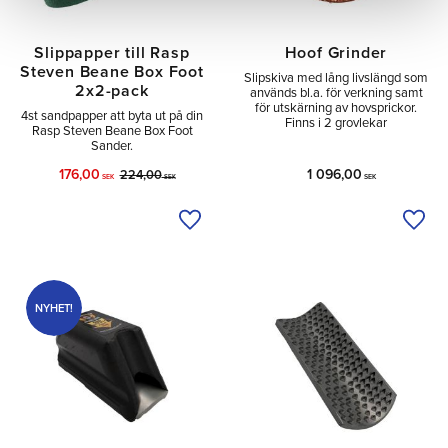
Slippapper till Rasp
Hoof Grinder
Steven Beane Box Foot
Slipskiva med lång livslängd som
2x2-pack
används bl.a. för verkning samt
för utskärning av hovsprickor.
4st sandpapper att byta ut på din
Finns i 2 grovlekar
Rasp Steven Beane Box Foot
Sander.
176,00
1 096,00
224,00
SEK
SEK
SEK
Lägg till i önskelista
Lägg 
NYHET!