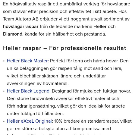
En högkvalitativ rasp är ett oumbärligt verktyg för hovslagare
som strävar efter precision och effektivitet i sitt arbete. Hos
Team Alutorp AB erbjuder vi ett noggrant utvalt sortiment av
hovslagarraspar
från de ledande märkena
Heller
och
Diamond
, kända för sin hållbarhet och prestanda.
Heller raspar – För professionella resultat
Heller Black Master
:
Perfekt för torra och hårda hovar. Den
unika beläggningen gör raspen tålig mot sand och lera,
vilket bibehåller skärpan längre och underlättar
avverkningen av hovmaterial.
Heller Black Legend
:
Designad för mjuka och fuktiga hovar.
Den större tandvinkeln avverkar effektivt material och
förhindrar igensättning, vilket gör den idealisk för arbete
under fuktiga förhållanden.
Heller eXceL Original
:
10% bredare än standardraspar, vilket
ger en större arbetsyta utan att kompromissa med