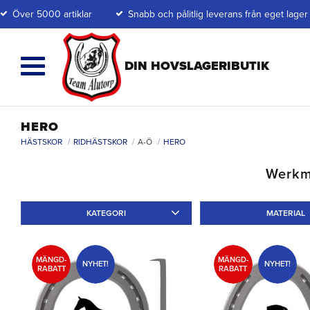
Över 5000 artiklar
Snabb och pålitlig leverans från eget lager
HERO
HÄSTSKOR
RIDHÄSTSKOR
A-Ö
HERO
Werkma
KATEGORI
MATERIAL
Ridskor
2
Järn
2
MÄNGD-
MÄNGD-
NYHET!
NYHET!
RABATT
RABATT