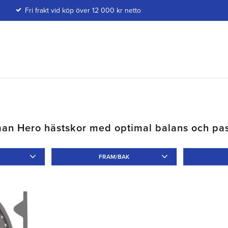
Fri frakt vid köp över 12 000 kr netto
n Hero hästskor med optimal balans och pa
FRAM/BAK
Fram
1
Bak
1
Tå
1