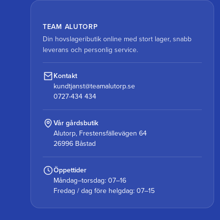
TEAM ALUTORP
Din hovslageributik online med stort lager, snabb
leverans och personlig service.
Kontakt
kundtjanst@teamalutorp.se
0727-434 434
Vår gårdsbutik
Alutorp, Frestensfällevägen 64
26996 Båstad
Öppettider
Måndag–torsdag: 07–16
Fredag / dag före helgdag: 07–15