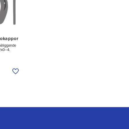
dokappor
åliggande
 2x0–4.
Lägg till i önskelista