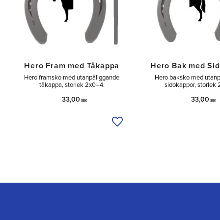
Hero Fram med Tåkappa
Hero Bak med Si
Hero framsko med utanpåliggande
Hero baksko med utanp
tåkappa, storlek 2x0–4.
sidokappor, storlek
33,00
33,00
SEK
SEK
Lägg till i önskelista