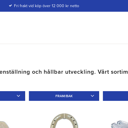
Fri frakt vid köp över 12 000 kr netto
 benställning och hållbar utveckling. Vårt sort
FRAM/BAK
Annat
7
Fram
10
Bak
10
Tå
1