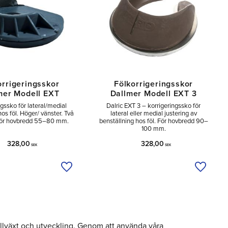
orrigeringsskor
Fölkorrigeringsskor
mer Modell EXT
Dallmer Modell EXT 3
ngssko för lateral/medial
Dalric EXT 3 – korrigeringssko för
hos föl. Höger/ vänster. Två
lateral eller medial justering av
 för hovbredd 55–80 mm.
benställning hos föl. För hovbredd 90–
100 mm.
328,00
328,00
SEK
SEK
a
Lägg till i önskelista
Lägg til
 tillväxt och utveckling. Genom att använda våra