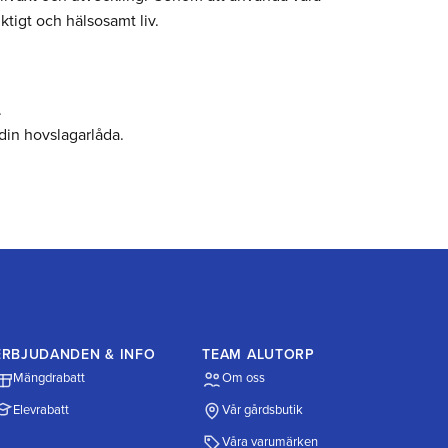
ktigt och hälsosamt liv.
.
 din hovslagarlåda.
ERBJUDANDEN & INFO
TEAM ALUTORP
Mängdrabatt
Om oss
Elevrabatt
Vår gårdsbutik
Våra varumärken