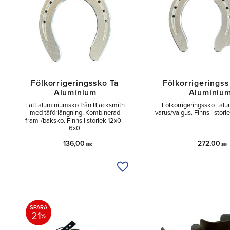
Fölkorrigeringssko Tå
Fölkorrigerings
Aluminium
Aluminiu
Lätt aluminiumsko från Blacksmith
Fölkorrigeringssko i al
med tåförlängning. Kombinerad
varus/valgus. Finns i stor
fram-/baksko. Finns i storlek 12x0–
6x0.
136,00
272,00
SEK
SEK
Lägg till i önskelista
SPARA
21
%