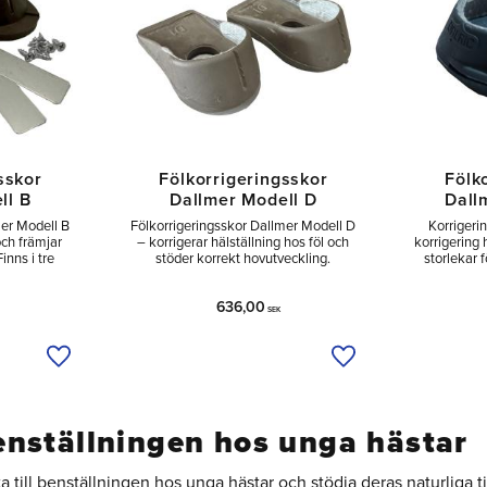
sskor
Fölkorrigeringsskor
Fölk
ll B
Dallmer Modell D
Dall
mer Modell B
Fölkorrigeringsskor Dallmer Modell D
Korrigeri
och främjar
– korrigerar hälställning hos föl och
korrigering 
inns i tre
stöder korrekt hovutveckling.
storlekar
636,00
SEK
Lägg till i önskelista
Lägg till i önskelist
enställningen hos unga hästar
tta till benställningen hos unga hästar och stödja deras naturliga