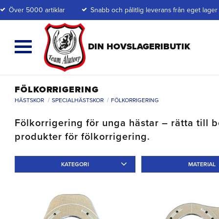
Över 5000 artiklar
Snabb och pålitlig leverans från eget lager
FÖLKORRIGERING
HÄSTSKOR
SPECIALHÄSTSKOR
FÖLKORRIGERING
Fölkorrigering för unga hästar – rätta till
produkter för fölkorrigering.
KATEGORI
MATERIAL
Limskor
7
Specialskor
10
Aluminium
3