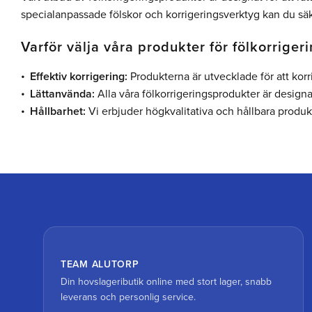
specialanpassade fölskor och korrigeringsverktyg kan du säkers
Varför välja våra produkter för fölkorriger
Effektiv korrigering:
Produkterna är utvecklade för att korr
Lättanvända:
Alla våra fölkorrigeringsprodukter är designa
Hållbarhet:
Vi erbjuder högkvalitativa och hållbara produk
TEAM ALUTORP
Din hovslageributik online med stort lager, snabb
leverans och personlig service.