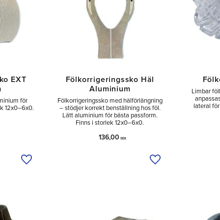
sko EXT
Fölkorrigeringssko Häl
Fölk
m
Aluminium
Limbar fö
anpassas 
uminium för
Fölkorrigeringssko med hälförlängning
lateral fö
lek 12x0–6x0.
– stödjer korrekt benställning hos föl.
Lätt aluminium för bästa passform.
Finns i storlek 12x0–6x0.
136,00
SEK
Lägg till i önskelista
Lägg till i önskelist