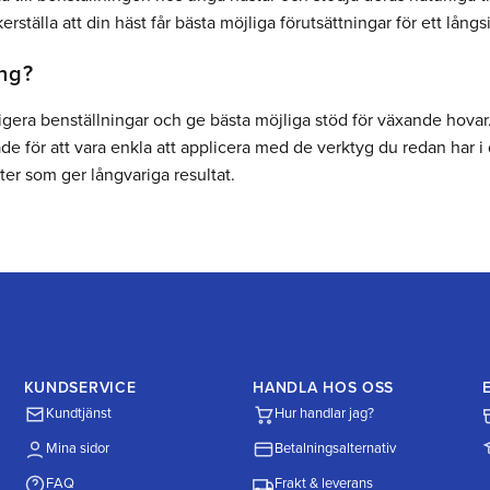
tälla att din häst får bästa möjliga förutsättningar för ett långsi
ing?
igera benställningar och ge bästa möjliga stöd för växande hovar
de för att vara enkla att applicera med de verktyg du redan har i
ter som ger långvariga resultat.
KUNDSERVICE
HANDLA HOS OSS
Kundtjänst
Hur handlar jag?
Mina sidor
Betalningsalternativ
FAQ
Frakt & leverans