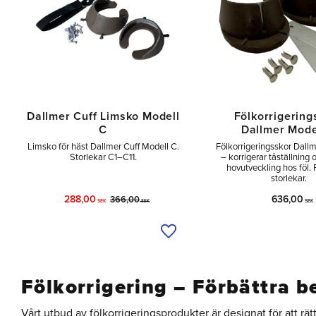
Dallmer Cuff Limsko Modell
Fölkorrigering
C
Dallmer Mode
Limsko för häst Dallmer Cuff Modell C.
Fölkorrigeringsskor Dall
Storlekar C1–C11.
– korrigerar tåställning 
hovutveckling hos föl. F
storlekar.
288,00
636,00
366,00
SEK
SEK
SEK
Lägg till i önskelista
Fölkorrigering – Förbättra b
Vårt utbud av fölkorrigeringsprodukter är designat för att rä