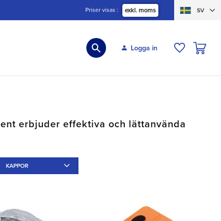
Priser visas
exkl. moms
SV
KUNDVA
Logga in
ÖNSKELIS
iment erbjuder effektiva och lättanvända
KAPPOR
Utan
2