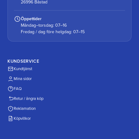
26996 Båstad
Öppettider
Måndag–torsdag: 07–16
Fredag / dag före helgdag: 07–15
KUNDSERVICE
Kundtjänst
Mina sidor
FAQ
Retur / ångra köp
Reklamation
Köpvillkor