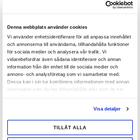
Denna webbplats använder cookies
Vi använder enhetsidentifierare för att anpassa innehållet
och annonserna till användarna, tillhandahålla funktioner
för sociala medier och analysera vår trafik. Vi
vidarebefordrar även sådana identifierare och annan
information från din enhet till de sociala medier och
annons- och analysföretag som vi samarbetar med.
Dessa kan i sin tur kombinera informationen med annan
information som du har tillhandahållit eller som de har
samlat in när du har använt deras tjänster.
Visa detaljer
Produkter som returneras
TILLÅT ALLA
Lägg till en rad per produkt du vill returnera.