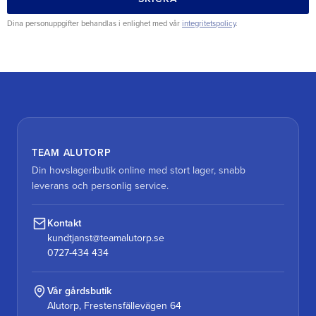
Dina personuppgifter behandlas i enlighet med vår
integritetspolicy
.
TEAM ALUTORP
Din hovslageributik online med stort lager, snabb
leverans och personlig service.
Kontakt
kundtjanst@teamalutorp.se
0727-434 434
Vår gårdsbutik
Alutorp, Frestensfällevägen 64