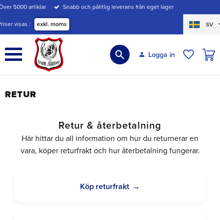
Över 5000 artiklar
Snabb och pålitlig leverans från eget lager
Meny
Priser visas
exkl. moms
SV
KUND
Logga in
ÖNSKE
RETUR
Retur & återbetalning
Här hittar du all information om hur du returnerar en
vara, köper returfrakt och hur återbetalning fungerar.
Köp returfrakt