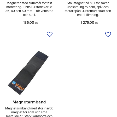
Magneter med skruvhål för fast
Stallmagnet på hjul för säker
montering. Finns i 3 storlekar: Ø
uppsamling av söm, spik och
25, 40 och 60 mm – för verkstad
metallspån. Justerbart skaft och
och stall.
enkel tömning.
136,00
1 276,00
SEK
SEK
Lägg till i önskelista
Lägg 
Magnetarmband
Magnetarmband med stor insydd
magnet för söm och små
metalldelar. Stark kardborre och