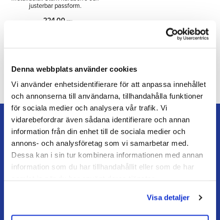
justerbar passform.
224,00
SEK
Lägg till i önskelista
Denna webbplats använder cookies
Vi använder enhetsidentifierare för att anpassa innehållet
och annonserna till användarna, tillhandahålla funktioner
för sociala medier och analysera vår trafik. Vi
vidarebefordrar även sådana identifierare och annan
information från din enhet till de sociala medier och
annons- och analysföretag som vi samarbetar med.
Dessa kan i sin tur kombinera informationen med annan
TEAM ALUTORP
information som du har tillhandahållit eller som de har
Din hovslageributik online med stort lager, snabb
samlat in när du har använt deras tjänster.
leverans och personlig service.
Visa detaljer
Kontakt
kundtjanst@teamalutorp.se