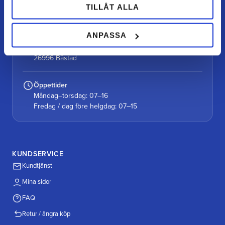
TILLÅT ALLA
0727-434 434
ANPASSA
Vår gårdsbutik
Alutorp, Frestensfällevägen 64
26996 Båstad
Öppettider
Måndag–torsdag: 07–16
Fredag / dag före helgdag: 07–15
KUNDSERVICE
Kundtjänst
Mina sidor
FAQ
Retur / ångra köp