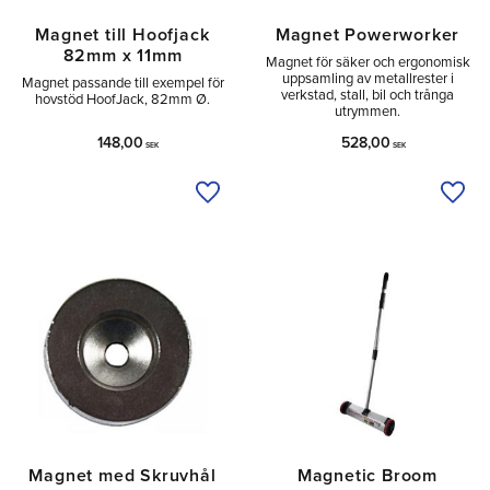
Magnet till Hoofjack
Magnet Powerworker
82mm x 11mm
Magnet för säker och ergonomisk
uppsamling av metallrester i
Magnet passande till exempel för
verkstad, stall, bil och trånga
hovstöd HoofJack, 82mm Ø.
utrymmen.
148,00
528,00
SEK
SEK
Lägg till i önskelista
Lägg 
Magnet med Skruvhål
Magnetic Broom