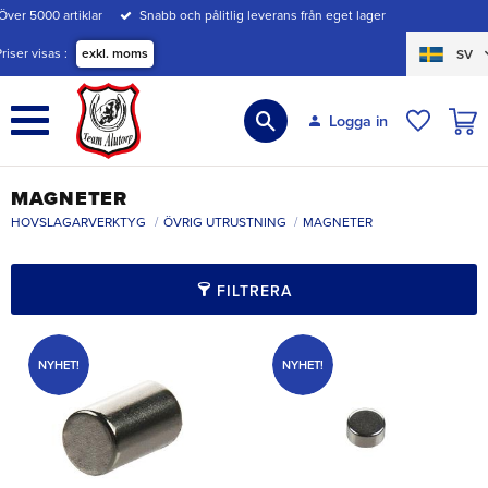
Över 5000 artiklar
Snabb och pålitlig leverans från eget lager
Meny
Priser visas
exkl. moms
SV
KUND
Logga in
ÖNSKE
MAGNETER
HOVSLAGARVERKTYG
ÖVRIG UTRUSTNING
MAGNETER
FILTRERA
NYHET!
NYHET!