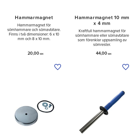
Hammarmagnet
Hammarmagnet 10 mm
x 4 mm
Hammarmagnet för
sömhammare och sömavbitare.
Kraftfull hammarmagnet för
Finns i två dimensioner: 6 x 10
sömhammare eller sömavbitare
mm och 8 x 10 mm.
som förenklar uppsamling av
sömrester.
20,00
44,00
SEK
SEK
Lägg till i önskelista
Lägg 