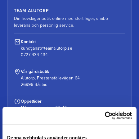
TEAM ALUTORP
Din hovslageributik online med stort lager, snabb
leverans och personlig service.
Kontakt
kundtjanst@teamalutorp.se
0727-434 434
Vår gårdsbutik
Alutorp, Frestensfällevägen 64
26996 Båstad
Öppettider
Måndag–torsdag: 07–16
Fredag / dag före helgdag: 07–15
Denna webbplats använder cookies