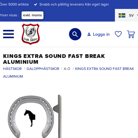
Över 5000 artiklar
Snabb och pålitlig leverans från eget lager
Meny
Priser visas
exkl. moms
SV
KUND
Logga in
ÖNSKE
KINGS EXTRA SOUND FAST BREAK
ALUMINIUM
HÄSTSKOR
GALOPPHÄSTSKOR
A-Ö
KINGS EXTRA SOUND FAST BREAK
ALUMINIUM