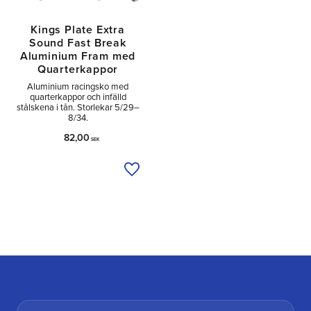
Kings Plate Extra
Sound Fast Break
Aluminium Fram med
Quarterkappor
Aluminium racingsko med
quarterkappor och infälld
stålskena i tån. Storlekar 5/29–
8/34.
82,00
SEK
Lägg till i önskelista