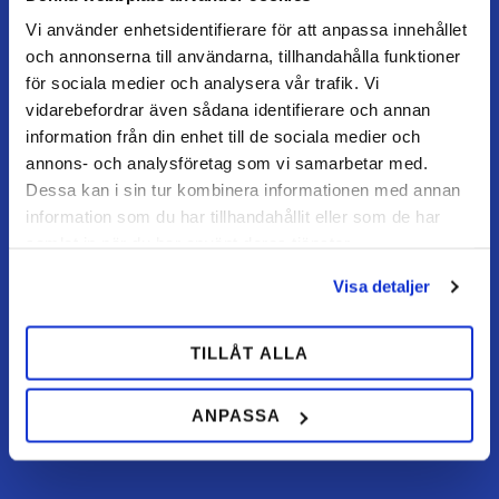
KUNDSERVICE
Vi använder enhetsidentifierare för att anpassa innehållet
Kundtjänst
och annonserna till användarna, tillhandahålla funktioner
Mina sidor
för sociala medier och analysera vår trafik. Vi
vidarebefordrar även sådana identifierare och annan
FAQ
information från din enhet till de sociala medier och
Retur / ångra köp
annons- och analysföretag som vi samarbetar med.
Reklamation
Dessa kan i sin tur kombinera informationen med annan
information som du har tillhandahållit eller som de har
Köpvillkor
samlat in när du har använt deras tjänster.
Visa detaljer
HANDLA HOS OSS
Hur handlar jag?
TILLÅT ALLA
Betalningsalternativ
Frakt & leverans
ANPASSA
Policy & cookies