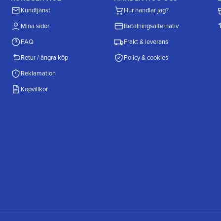
Kundtjänst
Hur handlar jag?
Mina sidor
Betalningsalternativ
FAQ
Frakt & leverans
Retur / ångra köp
Policy & cookies
Reklamation
Köpvillkor