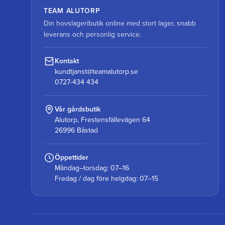
TEAM ALUTORP
Din hovslageributik online med stort lager, snabb
leverans och personlig service.
Kontakt
kundtjanst@teamalutorp.se
0727-434 434
Vår gårdsbutik
Alutorp, Frestensfällevägen 64
26996 Båstad
Öppettider
Måndag–torsdag: 07–16
Fredag / dag före helgdag: 07–15