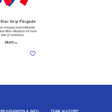
 Star Grip Färgade
kon snösula med luftkanal.
lekar Mini–Medium för fram
 bak (2 storlekar).
28,00
SEK
a
Lägg till i önskelista
ERBJUDANDEN & INFO
TEAM ALUTORP