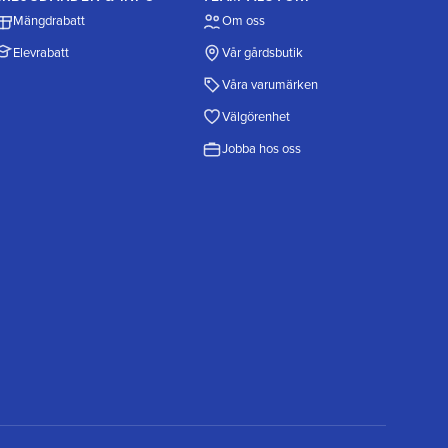
Mängdrabatt
Om oss
Elevrabatt
Vår gårdsbutik
Våra varumärken
Välgörenhet
Jobba hos oss