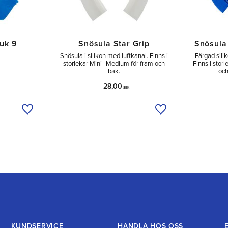
juk 9
Snösula Star Grip
Snösula
.
Snösula i silikon med luftkanal. Finns i
Färgad sili
storlekar Mini–Medium för fram och
Finns i stor
bak.
och
28,00
SEK
Lägg till i önskelista
Lägg till i önskelist
KUNDSERVICE
HANDLA HOS OSS