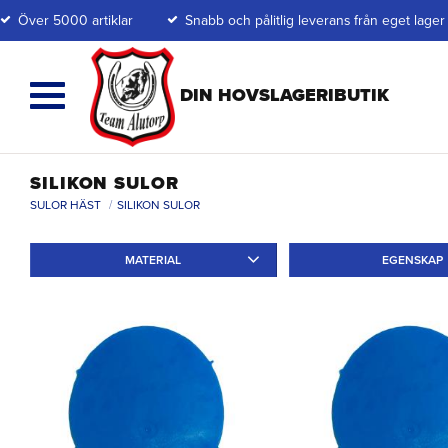
Över 5000 artiklar
Snabb och pålitlig leverans från eget lager
SILIKON SULOR
SULOR HÄST
SILIKON SULOR
MATERIAL
EGENSKAP
Silikon
4
Slät
2