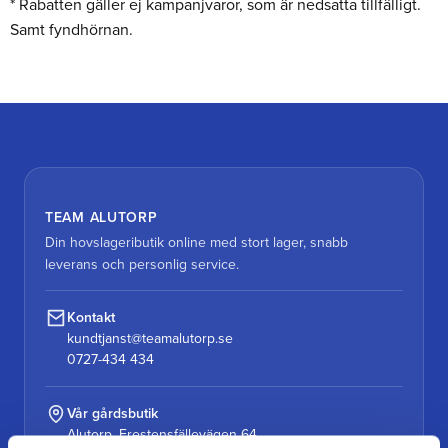
* Rabatten gäller ej kampanjvaror, som är nedsatta tillfälligt.
Samt fyndhörnan.
TEAM ALUTORP
Din hovslageributik online med stort lager, snabb
leverans och personlig service.
Kontakt
kundtjanst@teamalutorp.se
0727-434 434
Vår gårdsbutik
Alutorp, Frestensfällevägen 64