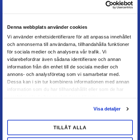
26996 Båstad
Öppettider
Måndag–torsdag: 07–16
Denna webbplats använder cookies
Fredag / dag före helgdag: 07–15
Vi använder enhetsidentifierare för att anpassa innehållet
och annonserna till användarna, tillhandahålla funktioner
för sociala medier och analysera vår trafik. Vi
vidarebefordrar även sådana identifierare och annan
KUNDSERVICE
information från din enhet till de sociala medier och
Kundtjänst
annons- och analysföretag som vi samarbetar med.
Mina sidor
Dessa kan i sin tur kombinera informationen med annan
information som du har tillhandahållit eller som de har
FAQ
samlat in när du har använt deras tjänster.
Retur / ångra köp
Visa detaljer
Reklamation
Köpvillkor
TILLÅT ALLA