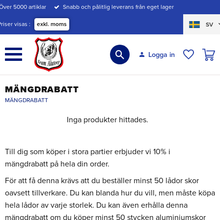
Över 5000 artiklar
Snabb och pålitlig leverans från eget lager
Meny
Priser visas
exkl. moms
SV
KUND
Logga in
ÖNSKE
MÄNGDRABATT
MÄNGDRABATT
Inga produkter hittades.
Till dig som köper i stora partier erbjuder vi 10% i
mängdrabatt på hela din order.
För att få denna krävs att du beställer minst 50 lådor skor
oavsett tillverkare. Du kan blanda hur du vill, men måste köpa
hela lådor av varje storlek. Du kan även erhålla denna
mängdrabatt om du köper minst 50 stycken aluminiumskor