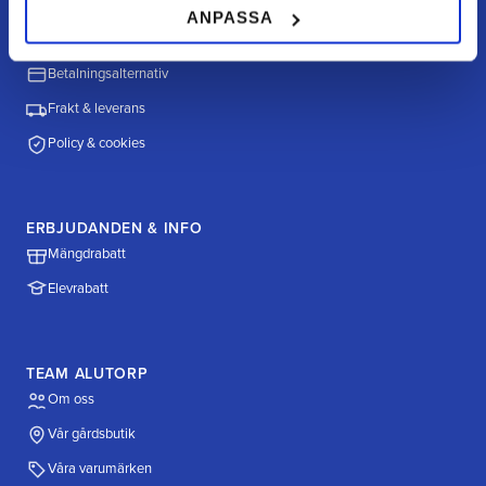
HANDLA HOS OSS
ANPASSA
Hur handlar jag?
Betalningsalternativ
Frakt & leverans
Policy & cookies
ERBJUDANDEN & INFO
Mängdrabatt
Elevrabatt
TEAM ALUTORP
Om oss
Vår gårdsbutik
Våra varumärken