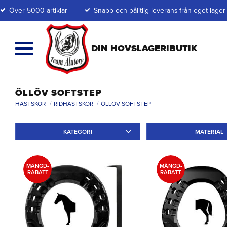
Över 5000 artiklar
Snabb och pålitlig leverans från eget lager
ÖLLÖV SOFTSTEP
HÄSTSKOR
RIDHÄSTSKOR
ÖLLÖV SOFTSTEP
KATEGORI
MATERIAL
Ridskor
2
Specialskor
2
Annat
2
MÄNGD-
MÄNGD-
RABATT
RABATT