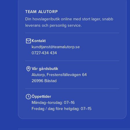
TEAM ALUTORP
Din hovslageributik online med stort lager, snabb
leverans och personlig service.
Kontakt
kundtjanst@teamalutorp.se
0727-434 434
Vår gårdsbutik
Alutorp, Frestensfällevägen 64
26996 Båstad
Öppettider
Måndag–torsdag: 07–16
Fredag / dag före helgdag: 07–15