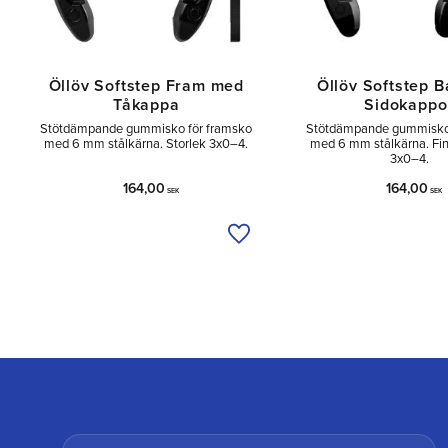
Öllöv Softstep Fram med
Öllöv Softstep 
Tåkappa
Sidokappo
Stötdämpande gummisko för framsko
Stötdämpande gummisko 
med 6 mm stålkärna. Storlek 3x0–4.
med 6 mm stålkärna. Finn
3x0–4.
164,00
164,00
SEK
SEK
Lägg till i önskelista