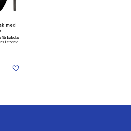
Bak med
r
för baksko
s i storlek
Lägg till i önskelista