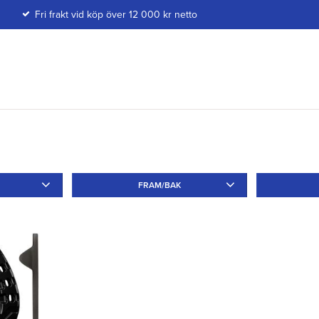
Fri frakt vid köp över 12 000 kr netto
FRAM/BAK
Fram
1
Bak
1
Tå
1