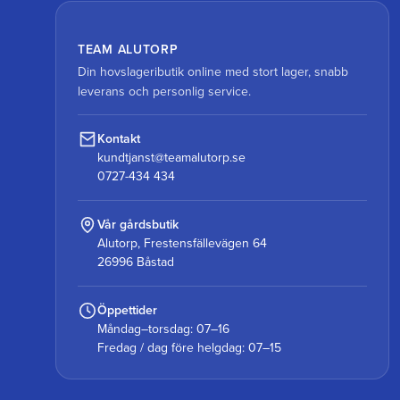
TEAM ALUTORP
Din hovslageributik online med stort lager, snabb
leverans och personlig service.
Kontakt
kundtjanst@teamalutorp.se
0727-434 434
Vår gårdsbutik
Alutorp, Frestensfällevägen 64
26996 Båstad
Öppettider
Måndag–torsdag: 07–16
Fredag / dag före helgdag: 07–15