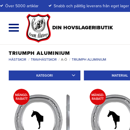
Över 5000 artiklar
Snabb och pålitlig leverans från eget lager
TRIUMPH ALUMINIUM
HÄSTSKOR
TRAVHÄSTSKOR
A-Ö
TRIUMPH ALUMINIUM
KATEGORI
MATERIAL
Travskor
2
Galoppskor
2
Aluminium
2
MÄNGD-
MÄNGD-
RABATT
RABATT