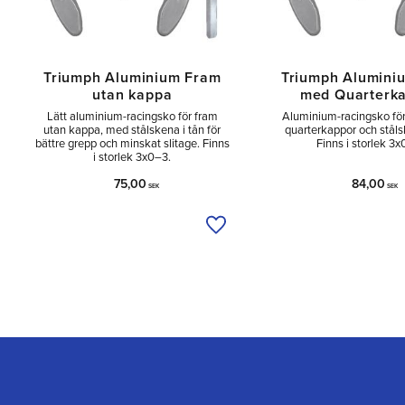
Triumph Aluminium Fram
Triumph Alumini
utan kappa
med Quarterk
Lätt aluminium-racingsko för fram
Aluminium-racingsko fö
utan kappa, med stålskena i tån för
quarterkappor och ståls
bättre grepp och minskat slitage. Finns
Finns i storlek 3x
i storlek 3x0–3.
75,00
84,00
SEK
SEK
Lägg till i önskelista