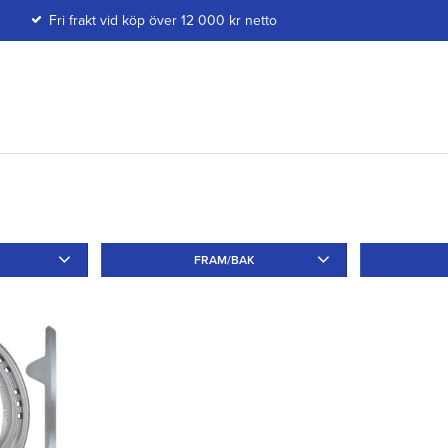
Fri frakt vid köp över 12 000 kr netto
FRAM/BAK
Fram
2
Sido
1