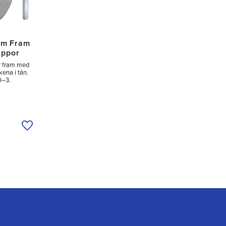
um Fram
appor
r fram med
kena i tån.
0–3.
Lägg till i önskelista