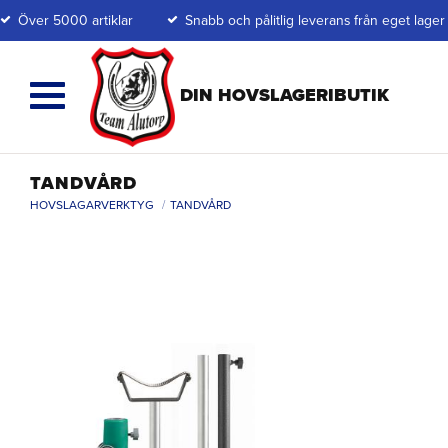
Över 5000 artiklar
Snabb och pålitlig leverans från eget lager
TANDVÅRD
HOVSLAGARVERKTYG
TANDVÅRD