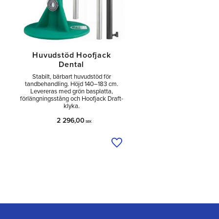
Huvudstöd Hoofjack
Dental
Stabilt, bärbart huvudstöd för
tandbehandling. Höjd 140–183 cm.
Levereras med grön basplatta,
förlängningsstång och Hoofjack Draft-
klyka.
2 296,00
SEK
Lägg till i önskelista