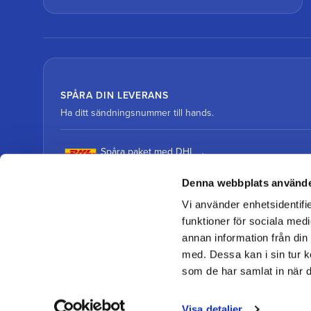
SPÅRA DIN LEVERANS
Ha ditt sändningsnummer till hands.
Spåra paket med DHL
Denna webbplats använde
Spåra paket med DSV
Vi använder enhetsidentifie
funktioner för sociala medi
annan information från din
med. Dessa kan i sin tur k
som de har samlat in när d
© 2026 Team Alutorp Din hovslageributik online
Visa detaljer