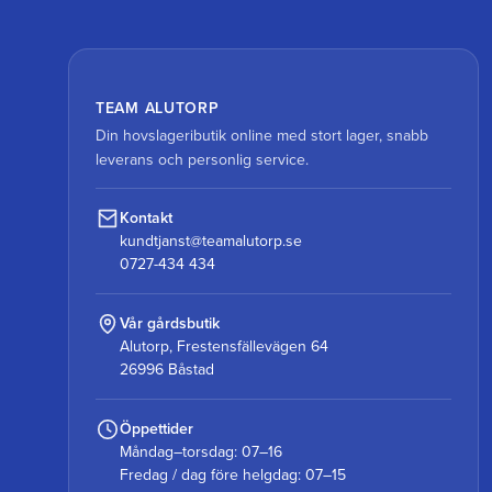
TEAM ALUTORP
Din hovslageributik online med stort lager, snabb
leverans och personlig service.
Kontakt
kundtjanst@teamalutorp.se
0727-434 434
Vår gårdsbutik
Alutorp, Frestensfällevägen 64
26996 Båstad
Öppettider
Måndag–torsdag: 07–16
Fredag / dag före helgdag: 07–15