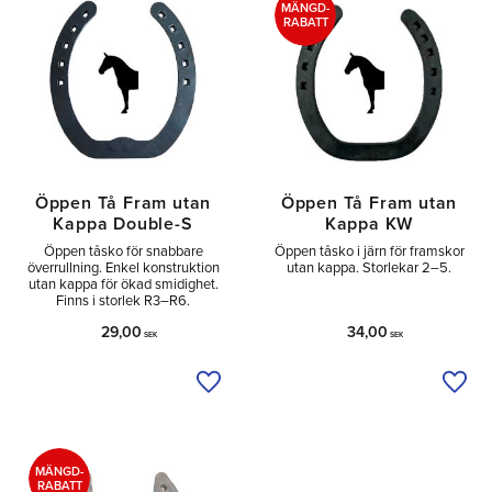
MÄNGD-
RABATT
Öppen Tå Fram utan
Öppen Tå Fram utan
Kappa Double-S
Kappa KW
Öppen tåsko för snabbare
Öppen tåsko i järn för framskor
överrullning. Enkel konstruktion
utan kappa. Storlekar 2–5.
utan kappa för ökad smidighet.
Finns i storlek R3–R6.
29,00
34,00
SEK
SEK
Lägg till i önskelista
Lägg 
MÄNGD-
RABATT