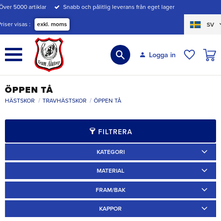
Över 5000 artiklar
Snabb och pålitlig leverans från eget lager
Meny
Priser visas
exkl. moms
SV
KUND
Logga in
ÖNSKE
ÖPPEN TÅ
HÄSTSKOR
TRAVHÄSTSKOR
ÖPPEN TÅ
FILTRERA
KATEGORI
Travskor
2
Specialskor
5
MATERIAL
Annat
1
Järn
2
FRAM/BAK
Fram
5
KAPPOR
Aluminium
2