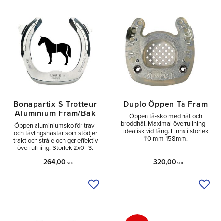
Tå
1
Sido
1
Utan
3
Bonapartix S Trotteur
Duplo Öppen Tå Fram
Aluminium Fram/Bak
Öppen tå-sko med nät och
broddhål. Maximal överrullning –
Öppen aluminiumsko för trav-
idealisk vid fång. Finns i storlek
och tävlingshästar som stödjer
110 mm-158mm.
trakt och stråle och ger effektiv
överrullning. Storlek 2x0–3.
264,00
320,00
SEK
SEK
Lägg till i önskelista
Lägg 