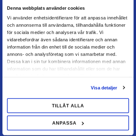
Denna webbplats använder cookies
Vi använder enhetsidentifierare för att anpassa innehållet
och annonserna till användarna, tillhandahålla funktioner
TEAM ALUTORP
för sociala medier och analysera vår trafik. Vi
Din hovslageributik online med stort lager, snabb
vidarebefordrar även sådana identifierare och annan
leverans och personlig service.
information från din enhet till de sociala medier och
annons- och analysföretag som vi samarbetar med.
Kontakt
Dessa kan i sin tur kombinera informationen med annan
kundtjanst@teamalutorp.se
information som du har tillhandahållit eller som de har
0727-434 434
samlat in när du har använt deras tjänster.
Visa detaljer
Vår gårdsbutik
Alutorp, Frestensfällevägen 64
26996 Båstad
TILLÅT ALLA
Öppettider
ANPASSA
Måndag–torsdag: 07–16
Fredag / dag före helgdag: 07–15