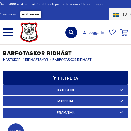
Över 5000 artiklar
Snabb och pålitlig leverans från eget lager
Meny
Priser visas
exkl. moms
SV
KUND
Logga in
ÖNSKE
BARFOTASKOR RIDHÄST
HÄSTSKOR
RIDHÄSTSKOR
BARFOTASKOR RIDHÄST
FILTRERA
KATEGORI
Limskor
12
Specialskor
2
MATERIAL
Annat
14
FRAM/BAK
Ponnyskor
1
Arbetsskor
1
Fram
11
Bak
7