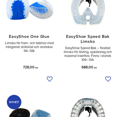
EasyShoe One Glue
EasyShoe Speed Bak
Limsko
Limsko för fram- och bakhov med
integrerat strålstöd och storlekar
EasyShoe Speed Bak – flexibel
114–138.
limsko för tävling, sjukbeslag och
maximal traktflex. Finns i storlek
106–134.
728,00
688,00
SEK
SEK
Lägg till i önskelista
Lägg 
NYHET!