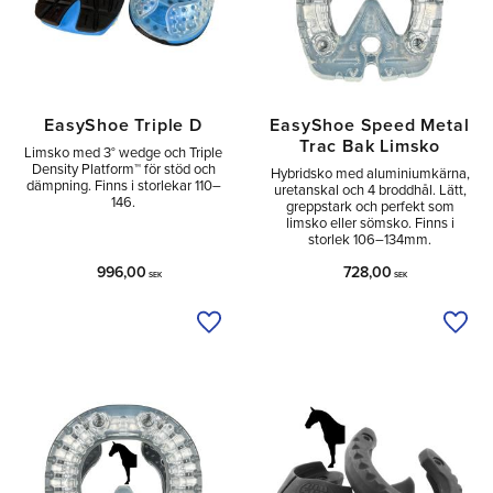
EasyShoe Triple D
EasyShoe Speed Metal
Trac Bak Limsko
Limsko med 3° wedge och Triple
Density Platform™ för stöd och
Hybridsko med aluminiumkärna,
dämpning. Finns i storlekar 110–
uretanskal och 4 broddhål. Lätt,
146.
greppstark och perfekt som
limsko eller sömsko. Finns i
storlek 106–134mm.
996,00
728,00
SEK
SEK
Lägg till i önskelista
Lägg 