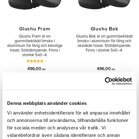
Glushu Fram
Glushu Bak
Glushu Fram är en
Glushu Bak är en gummibeklädd
gummibeklädd limsko i
limsko i aluminium för fång och
aluminium för fång och känsliga
skadade hovar. Stötdämpande.
hovar. Stötdämpande. Finns i
Finns i storlek 5x0–4.
storlek 5x0–4.
496,00
496,00
SEK
SEK
Lägg till i önskelista
Lägg 
Denna webbplats använder cookies
Vi använder enhetsidentifierare för att anpassa innehållet
och annonserna till användarna, tillhandahålla funktioner
för sociala medier och analysera vår trafik. Vi
vidarebefordrar även sådana identifierare och annan