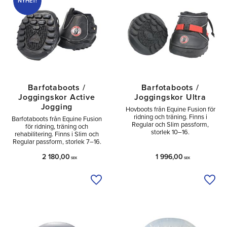
NYHET!
Barfotaboots /
Barfotaboots /
Joggingskor Active
Joggingskor Ultra
Jogging
Hovboots från Equine Fusion för
ridning och träning. Finns i
Barfotaboots från Equine Fusion
Regular och Slim passform,
för ridning, träning och
storlek 10–16.
rehabilitering. Finns i Slim och
Regular passform, storlek 7–16.
2 180,00
1 996,00
SEK
SEK
Lägg till i önskelista
Lägg 