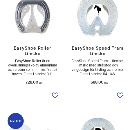
EasyShoe Roller
EasyShoe Speed Fram
Limsko
Limsko
EasyShoe Roller är en
EasyShoe Speed Fram – flexibel
överrullningssko av aluminium
limsko med strålstöd och
och uretan som limmas fast på
vingdesign för tävling och rehab.
hoven. Finns i storlek 3-11.
Finns i storlek 114–146.
728,00
688,00
SEK
SEK
Lägg till i önskelista
Lägg 
NYHET!