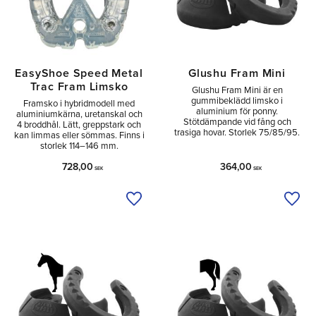
EasyShoe Speed Metal
Glushu Fram Mini
Trac Fram Limsko
Glushu Fram Mini är en
gummibeklädd limsko i
Framsko i hybridmodell med
aluminium för ponny.
aluminiumkärna, uretanskal och
Stötdämpande vid fång och
4 broddhål. Lätt, greppstark och
trasiga hovar. Storlek 75/85/95.
kan limmas eller sömmas. Finns i
storlek 114–146 mm.
728,00
364,00
SEK
SEK
Lägg till i önskelista
Lägg 