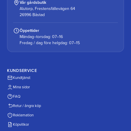
Vår gårdsbutik
Alutorp, Frestensfällevägen 64
26996 Båstad
Öppettider
Måndag–torsdag: 07–16
Fredag / dag före helgdag: 07–15
KUNDSERVICE
Kundtjänst
Mina sidor
FAQ
Retur / ångra köp
Reklamation
Köpvillkor