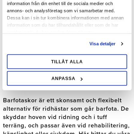
information från din enhet till de sociala medier och
annons- och analysföretag som vi samarbetar med.
Dessa kan i sin tur kombinera informationen med annan
Glushu Draft Fram
Glushu Sport Fram
information som du har tillhandahållit eller som de har
Glushu Draft Fram är en kraftig
Glushu Sport Fram är en lätt
samlat in när du har använt deras tjänster.
gummibeklädd limsko i
gummibeklädd limsko i
aluminium för stora hovar.
aluminium med grepp och låg
Visa detaljer
Stötdämpande. Finns i storlek 7–
profil. 13 mm tjock. Finns i storlek
8.
5–7.
824,00
496,00
SEK
SEK
TILLÅT ALLA
Lägg till i önskelista
Lägg 
ANPASSA
Barfotaskor är ett skonsamt och flexibelt
alternativ för ridhästar som går barfota. De
skyddar hoven vid ridning och i tuff
terräng, och passar även vid rehabilitering,
känslighet eller sjukdom. Här hittar du våra