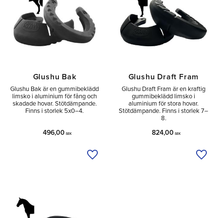
Glushu Bak
Glushu Draft Fram
Glushu Bak är en gummibeklädd
Glushu Draft Fram är en kraftig
limsko i aluminium för fång och
gummibeklädd limsko i
skadade hovar. Stötdämpande.
aluminium för stora hovar.
Finns i storlek 5x0–4.
Stötdämpande. Finns i storlek 7–
8.
496,00
824,00
SEK
SEK
Lägg till i önskelista
Lägg 