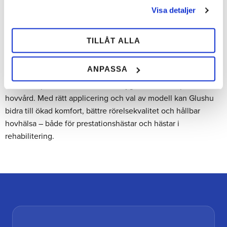
tryckpunkter. Val av modell kan även påverkas av om skon
Visa detaljer
ska användas fram eller bak samt av hästens
användningsområde.
TILLÅT ALLA
Glushu som del av modern hovvård
ANPASSA
Glushu limskor används av hovslagare och
hovvårdsspecialister som ett verktyg för individanpassad
hovvård. Med rätt applicering och val av modell kan Glushu
bidra till ökad komfort, bättre rörelsekvalitet och hållbar
hovhälsa – både för prestationshästar och hästar i
rehabilitering.