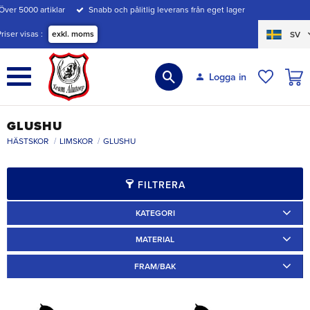
Över 5000 artiklar
Snabb och pålitlig leverans från eget lager
Meny
Priser visas
exkl. moms
SV
KUND
Logga in
ÖNSKE
GLUSHU
HÄSTSKOR
LIMSKOR
GLUSHU
FILTRERA
KATEGORI
Limskor
5
Ponnyskor
1
MATERIAL
Annat
5
FRAM/BAK
Arbetsskor
1
Fram
4
Bak
1