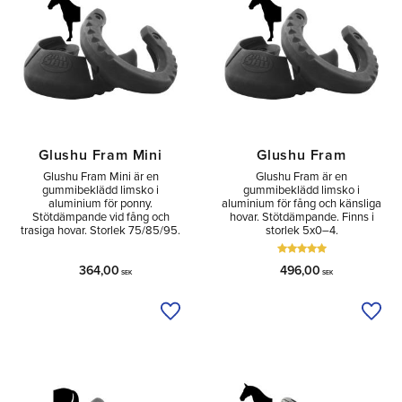
Glushu Fram Mini
Glushu Fram
Glushu Fram Mini är en
Glushu Fram är en
gummibeklädd limsko i
gummibeklädd limsko i
aluminium för ponny.
aluminium för fång och känsliga
Stötdämpande vid fång och
hovar. Stötdämpande. Finns i
trasiga hovar. Storlek 75/85/95.
storlek 5x0–4.
364,00
496,00
SEK
SEK
Lägg till i önskelista
Lägg 