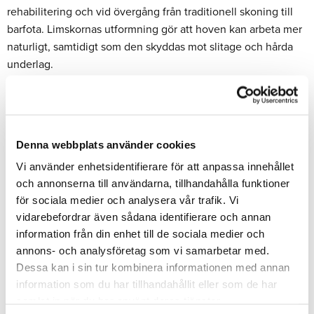
rehabilitering och vid övergång från traditionell skoning till
barfota. Limskornas utformning gör att hoven kan arbeta mer
naturligt, samtidigt som den skyddas mot slitage och hårda
underlag.
När är Glushu ett bra alternativ till
traditionella hästskor?
Glushu passar särskilt bra när man vill undvika söm, till
Denna webbplats använder cookies
exempel vid sprickor, hovväggsproblem eller efter skador. De
Vi använder enhetsidentifierare för att anpassa innehållet
är även ett alternativ för hästar som inte tolererar traditionell
och annonserna till användarna, tillhandahålla funktioner
skoning eller där man vill ha en mer flexibel lösning som kan
för sociala medier och analysera vår trafik. Vi
användas både kort- och långsiktigt.
vidarebefordrar även sådana identifierare och annan
information från din enhet till de sociala medier och
Så väljer du rätt storlek och modell
annons- och analysföretag som vi samarbetar med.
Dessa kan i sin tur kombinera informationen med annan
För bästa resultat är korrekt storlek och passform avgörande.
information som du har tillhandahållit eller som de har
Hoven ska mätas i både bredd och längd enligt mätguide,
samlat in när du har använt deras tjänster.
och limskon ska följa hovens form utan att skapa