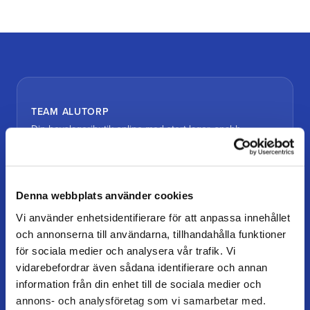
TEAM ALUTORP
Din hovslageributik online med stort lager, snabb
leverans och personlig service.
Kontakt
Denna webbplats använder cookies
kundtjanst@teamalutorp.se
0727-434 434
Vi använder enhetsidentifierare för att anpassa innehållet
och annonserna till användarna, tillhandahålla funktioner
Vår gårdsbutik
för sociala medier och analysera vår trafik. Vi
Alutorp, Frestensfällevägen 64
vidarebefordrar även sådana identifierare och annan
26996 Båstad
information från din enhet till de sociala medier och
annons- och analysföretag som vi samarbetar med.