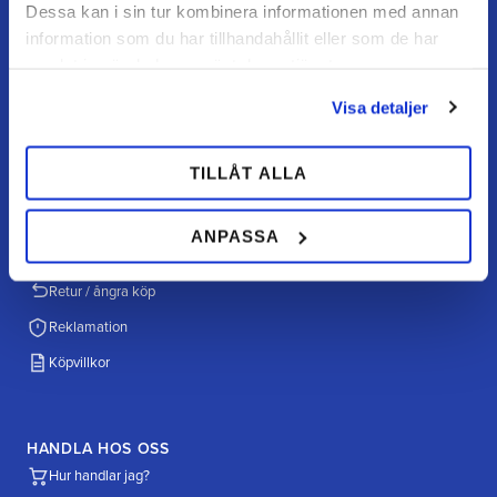
Öppettider
Dessa kan i sin tur kombinera informationen med annan
Måndag–torsdag: 07–16
information som du har tillhandahållit eller som de har
Fredag / dag före helgdag: 07–15
samlat in när du har använt deras tjänster.
Visa detaljer
KUNDSERVICE
TILLÅT ALLA
Kundtjänst
Mina sidor
ANPASSA
FAQ
Retur / ångra köp
Reklamation
Köpvillkor
HANDLA HOS OSS
Hur handlar jag?