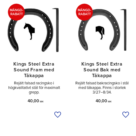
Tå
2
Sido
1
MÄNGD-
MÄNGD-
RABATT
RABATT
Kings Steel Extra
Kings Steel Extra
Sound Fram med
Sound Bak med
Tåkappa
Tåkappa
Rejält falsad racingsko i
Rejält falsad bakracingsko i stål
högkvalitativt stål för maximalt
med tåkappa. Finns i storlek
grepp.
3/27–8/34.
40,00
40,00
SEK
SEK
Lägg till i önskelista
Lägg 