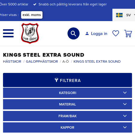
Över 5000 artiklar
Snabb och pålitlig leverans från eget lager
Meny
Priser visas
exkl. moms
SV
KUND
Logga in
ÖNSKE
KINGS STEEL EXTRA SOUND
HÄSTSKOR
GALOPPHÄSTSKOR
A-Ö
KINGS STEEL EXTRA SOUND
FILTRERA
KATEGORI
Travskor
3
Galoppskor
3
MATERIAL
Järn
3
FRAM/BAK
Fram
1
Bak
2
KAPPOR