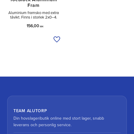
Fram
Aluminium framsko med extra
tåvikt. Finns i storlek 2x0–4.
156,00
SEK
Lägg till i önskelista
TEAM ALUTORP
Din hovslageributik online med stort lager, snabb
leverans och personlig service.