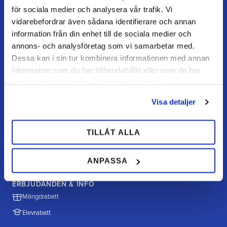
för sociala medier och analysera vår trafik. Vi
Retur / ångra köp
vidarebefordrar även sådana identifierare och annan
Reklamation
information från din enhet till de sociala medier och
Köpvillkor
annons- och analysföretag som vi samarbetar med.
Dessa kan i sin tur kombinera informationen med annan
information som du har tillhandahållit eller som de har
samlat in när du har använt deras tjänster.
HANDLA HOS OSS
Hur handlar jag?
Visa detaljer
Betalningsalternativ
Frakt & leverans
TILLÅT ALLA
Policy & cookies
ANPASSA
ERBJUDANDEN & INFO
Mängdrabatt
Elevrabatt