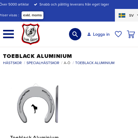
Över 5000 artiklar
Snabb och pålitlig leverans från eget lager
Meny
Priser visas
exkl. moms
SV
KUND
Logga in
ÖNSKE
TOEBLACK ALUMINIUM
HÄSTSKOR
SPECIALHÄSTSKOR
A-Ö
TOEBLACK ALUMINIUM
Toeblack Aluminium