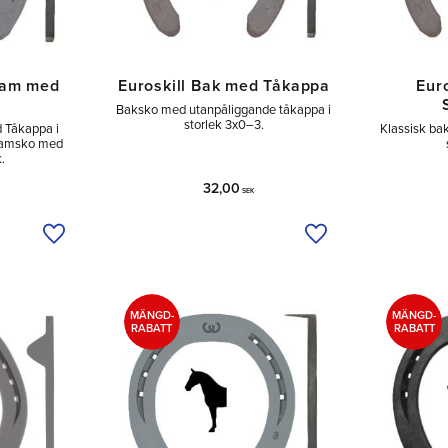
Fram med
Euroskill Bak med Tåkappa
Eur
Baksko med utanpåliggande tåkappa i
storlek 3x0–3.
d Tåkappa i
Klassisk ba
framsko med
.
32,00
SEK
Lägg till i önskelista
Lägg till i önskelist
MÄNGD-
MÄNGD-
RABATT
RABATT