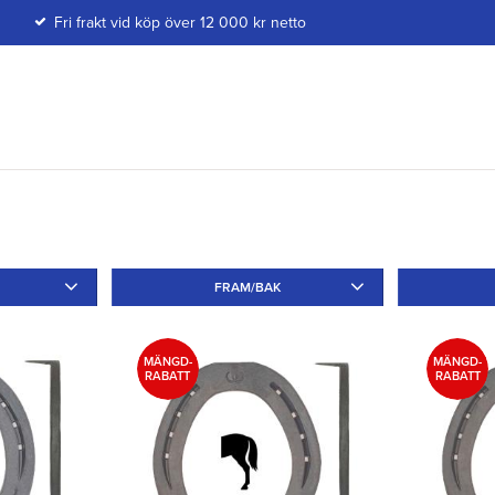
Fri frakt vid köp över 12 000 kr netto
FRAM/BAK
Fram
11
Bak
9
Tå
10
MÄNGD-
MÄNGD-
RABATT
RABATT