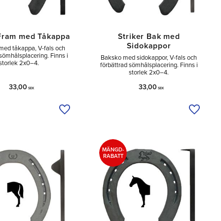
 Fram med Tåkappa
Striker Bak med
Sidokappor
ed tåkappa, V-fals och
 sömhålsplacering. Finns i
Baksko med sidokappor, V-fals och
storlek 2x0–4.
förbättrad sömhålsplacering. Finns i
storlek 2x0–4.
33,00
33,00
SEK
SEK
a
Lägg till i önskelista
Lägg til
MÄNGD-
RABATT