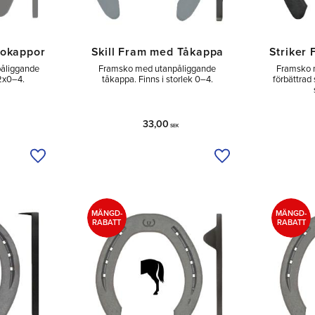
dokappor
Skill Fram med Tåkappa
Striker
åliggande
Framsko med utanpåliggande
Framsko m
 2x0–4.
tåkappa. Finns i storlek 0–4.
förbättrad
33,00
SEK
Lägg till i önskelista
Lägg till i önskelist
MÄNGD-
MÄNGD-
RABATT
RABATT