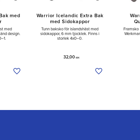
 Bak med
Warrior Icelandic Extra Bak
War
r
med Sidokappor
Qu
äst med
Tunn bak­sko för islandshäst med
Framsko 
änd design.
sidokappor, 6 mm tjocklek. Finns i
Werkman.
0–1.
storlek 4x0–0.
32,00
SEK
Lägg till i önskelista
Lägg till i önskelist