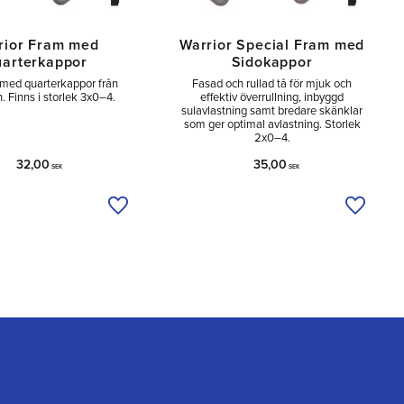
rior Fram med
Warrior Special Fram med
arterkappor
Sidokappor
med quarterkappor från
Fasad och rullad tå för mjuk och
 Finns i storlek 3x0–4.
effektiv överrullning, inbyggd
sulavlastning samt bredare skänklar
som ger optimal avlastning. Storlek
2x0–4.
32,00
35,00
SEK
SEK
a
Lägg till i önskelista
Lägg til