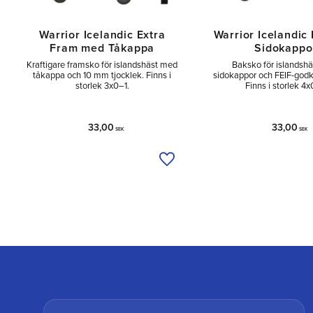
Warrior Icelandic Extra
Warrior Icelandic
Fram med Tåkappa
Sidokappo
Kraftigare framsko för islandshäst med
Baksko för islandsh
tåkappa och 10 mm tjocklek. Finns i
sidokappor och FEIF-godk
storlek 3x0–1.
Finns i storlek 4x
33,00
33,00
SEK
SEK
Lägg till i önskelista