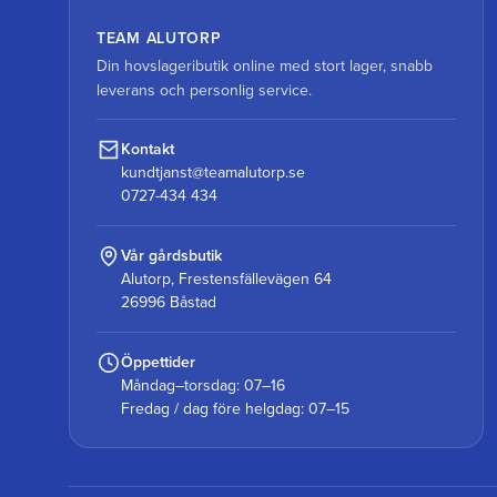
TEAM ALUTORP
Din hovslageributik online med stort lager, snabb
leverans och personlig service.
Kontakt
kundtjanst@teamalutorp.se
0727-434 434
Vår gårdsbutik
Alutorp, Frestensfällevägen 64
26996 Båstad
Öppettider
Måndag–torsdag: 07–16
Fredag / dag före helgdag: 07–15