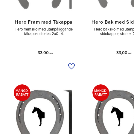
Hero Fram med Tåkappa
Hero Bak med Si
Hero framsko med utanpåliggande
Hero baksko med utanp
tåkappa, storlek 2x0–4.
sidokappor, storlek
33,00
33,00
SEK
SEK
Lägg till i önskelista
MÄNGD-
MÄNGD-
RABATT
RABATT