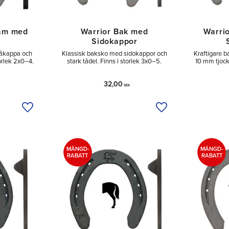
ram med
Warrior Bak med
Warri
Sidokappor
tåkappa och
Klassisk baksko med sidokappor och
Kraftigare 
orlek 2x0–4.
stark tådel. Finns i storlek 3x0–5.
10 mm tjock
32,00
SEK
Lägg till i önskelista
Lägg till i önskelist
MÄNGD-
MÄNGD-
RABATT
RABATT