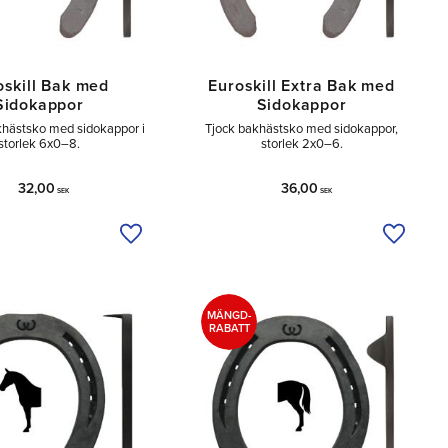
oskill Bak med
Euroskill Extra Bak med
Sidokappor
Sidokappor
khästsko med sidokappor i
Tjock bakhästsko med sidokappor,
storlek 6x0–8.
storlek 2x0–6.
32,00
36,00
SEK
SEK
a
Lägg till i önskelista
Lägg til
MÄNGD-
RABATT