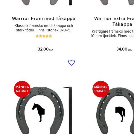
Warrior Fram med Tåkappa
Warrior Extra F
Tåkappa
Klassisk framsko med tåkappa och
stark tådel. Finns i storlek 3x0–5.
Kraftigare framsko med 
10 mm tjocklek. Finns i st
32,00
34,00
SEK
SEK
Lägg till i önskelista
MÄNGD-
MÄNGD-
RABATT
RABATT