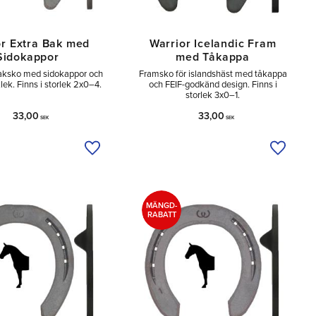
or Extra Bak med
Warrior Icelandic Fram
Sidokappor
med Tåkappa
baksko med sidokappor och
Framsko för islandshäst med tåkappa
lek. Finns i storlek 2x0–4.
och FEIF-godkänd design. Finns i
storlek 3x0–1.
33,00
33,00
SEK
SEK
a
Lägg till i önskelista
Lägg til
MÄNGD-
RABATT