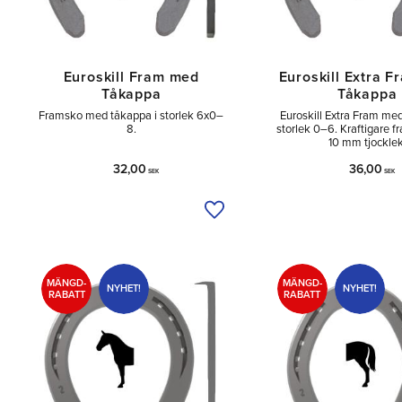
Euroskill Fram med
Euroskill Extra 
Tåkappa
Tåkappa
Framsko med tåkappa i storlek 6x0–
Euroskill Extra Fram me
8.
storlek 0–6. Kraftigare 
10 mm tjocklek
32,00
36,00
SEK
SEK
Lägg till i önskelista
MÄNGD-
MÄNGD-
NYHET!
NYHET!
RABATT
RABATT