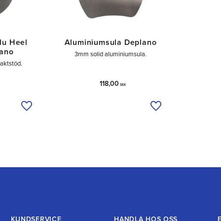
lu Heel
Aluminiumsula Deplano
lano
3mm solid aluminiumsula.
aktstöd.
118,00
SEK
Lägg till i önskelista
Lägg till i önskelist
KUNDSERVICE
HANDLA HOS OSS