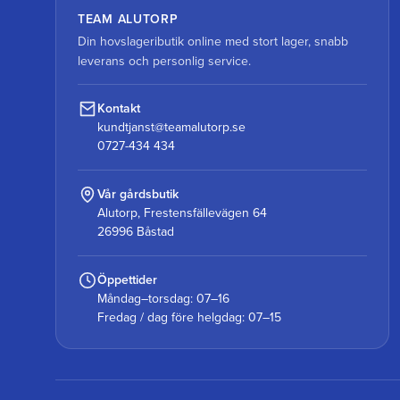
TEAM ALUTORP
Din hovslageributik online med stort lager, snabb
leverans och personlig service.
Kontakt
kundtjanst@teamalutorp.se
0727-434 434
Vår gårdsbutik
Alutorp, Frestensfällevägen 64
26996 Båstad
Öppettider
Måndag–torsdag: 07–16
Fredag / dag före helgdag: 07–15