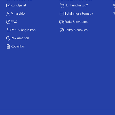
Kundtjänst
Hur handlar jag?
Mina sidor
Betalningsalternativ
FAQ
Frakt & leverans
Retur / ångra köp
Policy & cookies
Reklamation
Köpvillkor