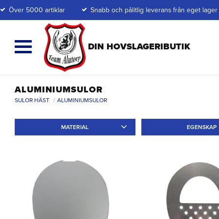
Över 5000 artiklar
Snabb och pålitlig leverans från eget lager
ALUMINIUMSULOR
SULOR HÄST
ALUMINIUMSULOR
MATERIAL
EGENSKAP
Aluminium
3
Slät
3