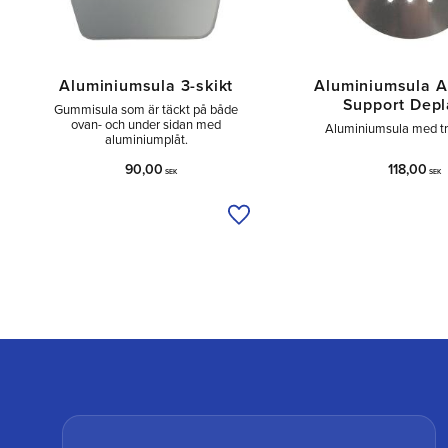
Aluminiumsula 3-skikt
Aluminiumsula A
Support Dep
Gummisula som är täckt på både
ovan- och under sidan med
Aluminiumsula med tr
aluminiumplåt.
90,00
118,00
SEK
SEK
Lägg till i önskelista