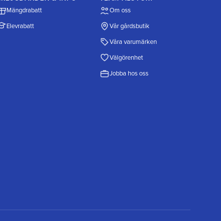
Mängdrabatt
Om oss
Elevrabatt
Vår gårdsbutik
Våra varumärken
Välgörenhet
Jobba hos oss