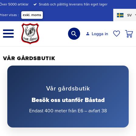
Över 5000 artiklar
Snabb och pålitlig leverans från eget lager
Meny
Priser visas
exkl. moms
SV
KUND
Logga in
ÖNSKE
VÅR GÅRDSBUTIK
Vår gårdsbutik
Besök oss utanför Båstad
Endast 400 meter från E6 – avfart 38