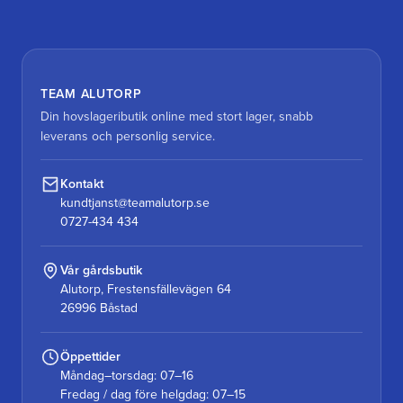
TEAM ALUTORP
Din hovslageributik online med stort lager, snabb
leverans och personlig service.
Kontakt
kundtjanst@teamalutorp.se
0727-434 434
Vår gårdsbutik
Alutorp, Frestensfällevägen 64
26996 Båstad
Öppettider
Måndag–torsdag: 07–16
Fredag / dag före helgdag: 07–15