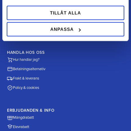
FAQ
Retur / ångra köp
TILLÅT ALLA
Reklamation
ANPASSA
Köpvillkor
HANDLA HOS OSS
Hur handlar jag?
Betalningsalternativ
Frakt & leverans
Policy & cookies
ERBJUDANDEN & INFO
Mängdrabatt
Elevrabatt