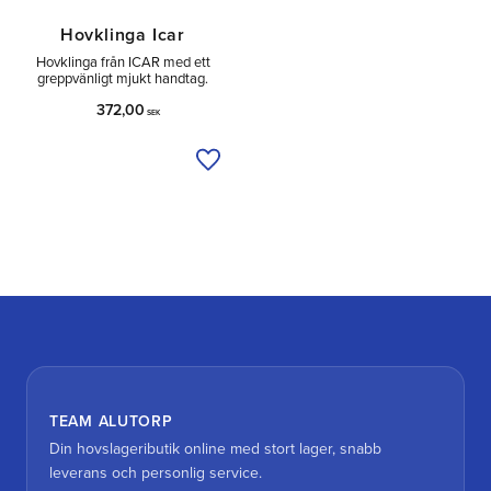
Hovklinga Icar
Hovklinga från ICAR med ett
greppvänligt mjukt handtag.
372,00
SEK
Lägg till i önskelista
TEAM ALUTORP
Din hovslageributik online med stort lager, snabb
leverans och personlig service.