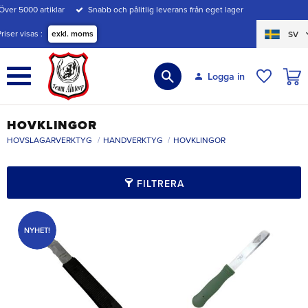
Över 5000 artiklar
Snabb och pålitlig leverans från eget lager
Meny
Priser visas
exkl. moms
SV
KUND
Logga in
ÖNSKE
HOVKLINGOR
HOVSLAGARVERKTYG
HANDVERKTYG
HOVKLINGOR
FILTRERA
NYHET!