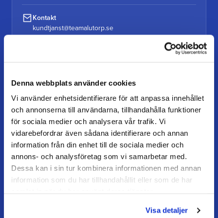
Kontakt
kundtjanst@teamalutorp.se
0727-434 434
Vår gårdsbutik
Alutorp, Frestensfällevägen 64
Denna webbplats använder cookies
26996 Båstad
Vi använder enhetsidentifierare för att anpassa innehållet
och annonserna till användarna, tillhandahålla funktioner
Öppettider
för sociala medier och analysera vår trafik. Vi
Måndag–torsdag: 07–16
Fredag / dag före helgdag: 07–15
vidarebefordrar även sådana identifierare och annan
information från din enhet till de sociala medier och
annons- och analysföretag som vi samarbetar med.
Dessa kan i sin tur kombinera informationen med annan
KUNDSERVICE
information som du har tillhandahållit eller som de har
Kundtjänst
samlat in när du har använt deras tjänster.
Mina sidor
Visa detaljer