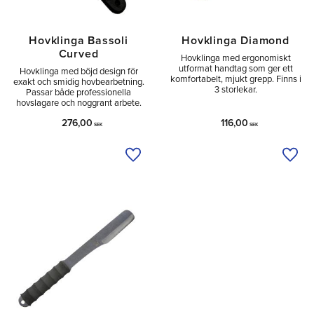
Hovklinga Bassoli
Hovklinga Diamond
Curved
​Hovklinga med ergonomiskt
utformat handtag som ger ett
Hovklinga med böjd design för
komfortabelt, mjukt grepp. Finns i
exakt och smidig hovbearbetning.
3 storlekar.
Passar både professionella
hovslagare och noggrant arbete.
276,00
116,00
SEK
SEK
Lägg till i önskelista
Lägg 