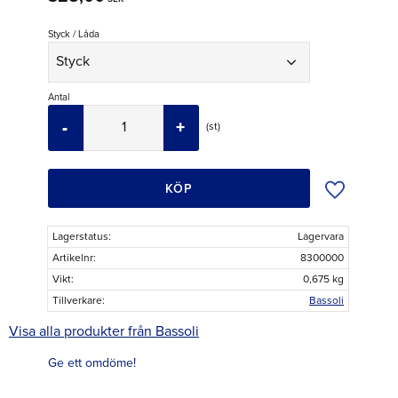
Styck / Låda
Antal
-
+
st
Lägg till i ö
KÖP
Lagerstatus
Lagervara
Artikelnr
8300000
Vikt
0,675 kg
Tillverkare
Bassoli
Visa alla produkter från Bassoli
Ge ett omdöme!