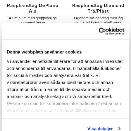
Rasphandtag DePlano
Rasphandtag Diamond
Alu
Trä/Plast
​Aluminium med greppvänliga
Ergonomiskt handtag med låg
gummiräfflingar.
vikt för ett komfortabelt grepp.
Glappar inte, sitter stadigt fast på
raspen
476,00
116,00
SEK
SEK
Denna webbplats använder cookies
Vi använder enhetsidentifierare för att anpassa innehållet
INFO
INFO
Lägg till i önskelista
Lägg 
och annonserna till användarna, tillhandahålla funktioner
för sociala medier och analysera vår trafik. Vi
vidarebefordrar även sådana identifierare och annan
information från din enhet till de sociala medier och
annons- och analysföretag som vi samarbetar med.
Dessa kan i sin tur kombinera informationen med annan
information som du har tillhandahållit eller som de har
samlat in när du har använt deras tjänster.
Visa detaljer