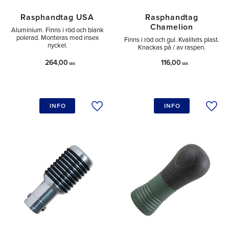
Rasphandtag USA
Rasphandtag
Chamelion
Aluminium. Finns i röd och blank
polerad. Monteras med insex
Finns i röd och gul. Kvalitets plast.
nyckel.
Knackas på / av raspen.
264,00
116,00
SEK
SEK
INFO
INFO
Lägg till i önskelista
Lägg 