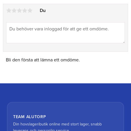
Du
Bli den första att lämna ett omdöme.
TEAM ALUTORP
Din hovslageributik online med stort lager, snabb
leverans och personlig service.