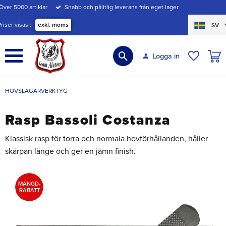
Över 5000 artiklar
Snabb och pålitlig leverans från eget lager
Meny
Priser visas
exkl. moms
SV
KUND
Logga in
ÖNSKE
HOVSLAGARVERKTYG
Rasp Bassoli Costanza
Klassisk rasp för torra och normala hovförhållanden, håller
skärpan länge och ger en jämn finish.
MÄNGD-
RABATT