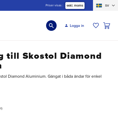
Priser visas
exkl. moms
SV
KUNDVA
Logga in
ÖNSKELIS
 till Skostol Diamond
m
kostol Diamond Aluminium. Gängat i båda ändar för enkel
st