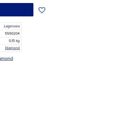
Lägg till i önskelista
Lagervara
5590204
0,15 kg
Diamond
iamond
r