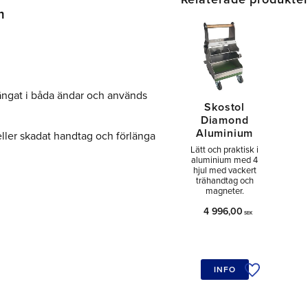
m
ängat i båda ändar och används
Skostol
Diamond
Aluminium
et eller skadat handtag och förlänga
Lätt och praktisk i
aluminium med 4
hjul med vackert
trähandtag och
magneter.
4 996,00
SEK
INFO
Lägg till i ö