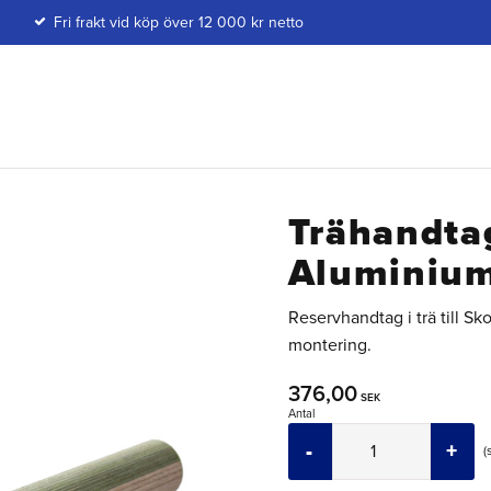
Fri frakt vid köp över 12 000 kr netto
Trähandtag
Aluminiu
Reservhandtag i trä till S
montering.
376,00
SEK
Antal
-
+