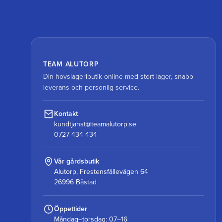
TEAM ALUTORP
Din hovslageributik online med stort lager, snabb
leverans och personlig service.
Kontakt
kundtjanst@teamalutorp.se
0727-434 434
Vår gårdsbutik
Alutorp, Frestensfällevägen 64
26996 Båstad
Öppettider
Måndag–torsdag: 07–16