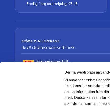
Fredag / dag före helgdag: 07–15
SPÅRA DIN LEVERANS
Ha ditt sändningsnummer till hands.
Spåra paket med DHL
Denna webbplats använde
Spåra paket med DSV
Vi använder enhetsidentifie
funktioner för sociala medi
annan information från din
med. Dessa kan i sin tur k
som de har samlat in när d
© 2026 Team Alutorp Din hovslageributik online