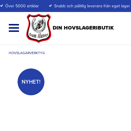
Över 5000 artiklar
Snabb och pålitlig leverans från eget lager
HOVSLAGARVERKTYG
NYHET!