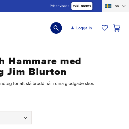
Priser visas
exkl. moms
SV
KUNDVA
Logga in
ÖNSKELIS
ch Hammare med
g Jim Blurton
dtag för att slå brodd hål i dina glödgade skor.