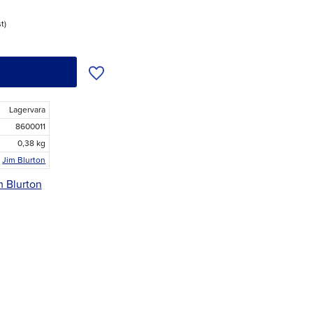
st
Lägg till i önskelista
Lagervara
8600011
0,38 kg
Jim Blurton
m Blurton