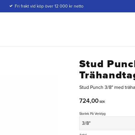
Fri frakt vid köp över 12 000 kr netto
Stud Pun
Trähandta
Stud Punch 3/8" med trähan
724,00
SEK
Storlek På Verktyg