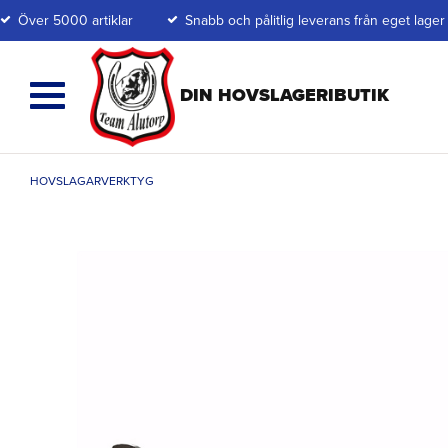
Över 5000 artiklar
Snabb och pålitlig leverans från eget lager
HOVSLAGARVERKTYG