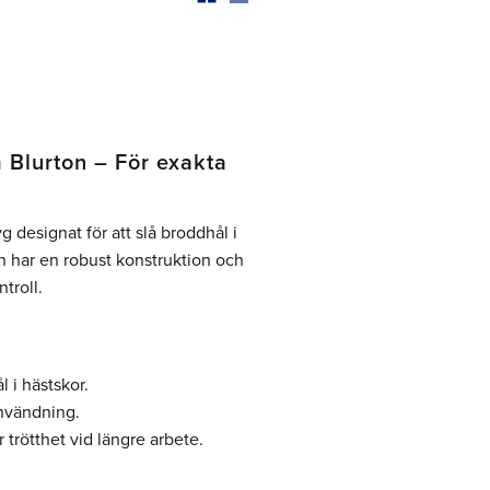
Blurton – För exakta
 designat för att slå broddhål i
 har en robust konstruktion och
troll.
 i hästskor.
användning.
rötthet vid längre arbete.