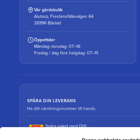
Vår gårdsbutik
Alutorp, Frestensfällevägen 64
26996 Båstad
Öppettider
Måndag–torsdag: 07–16
Fredag / dag före helgdag: 07–15
SPÅRA DIN LEVERANS
Ha ditt sändningsnummer till hands.
Spåra paket med DHL
Denna webbplats använde