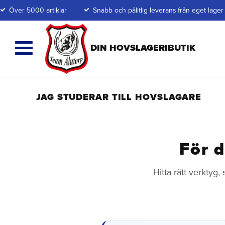
Över 5000 artiklar
Snabb och pålitlig leverans från eget lager
JAG STUDERAR TILL HOVSLAGARE
För d
Hitta rätt verktyg,