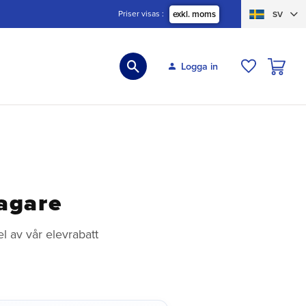
Priser visas
exkl. moms
SV
KUNDVA
Logga in
ÖNSKELIS
lagare
el av vår elevrabatt