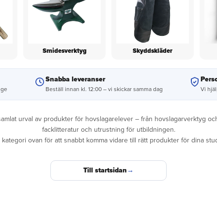
Smidesverktyg
Skyddskläder
Snabba leveranser
Perso
ige
Beställ innan kl. 12:00 – vi skickar samma dag
Vi hjä
 samlat urval av produkter för hovslagarelever – från hovslagarverktyg och
facklitteratur och utrustning för utbildningen.
j kategori ovan för att snabbt komma vidare till rätt produkter för dina stud
Till startsidan
→