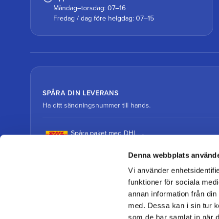
Måndag–torsdag: 07–16
Fredag / dag före helgdag: 07–15
SPÅRA DIN LEVERANS
Ha ditt sändningsnummer till hands.
Spåra paket med DHL
Denna webbplats använde
Spåra paket med DSV
Vi använder enhetsidentifie
funktioner för sociala medi
annan information från din
med. Dessa kan i sin tur k
som de har samlat in när d