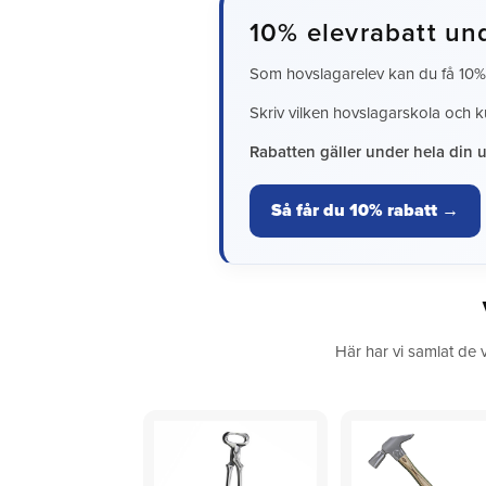
10% elevrabatt und
Som hovslagarelev kan du få 10% r
Skriv vilken hovslagarskola och k
Rabatten gäller under hela din u
Så får du 10% rabatt →
Här har vi samlat de 