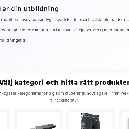
er din utbildning
abatt på hovslagarverktyg, skyddskläder och facklitteratur under utb
urs du går i meddelanderutan i kassan, så hjälper vi dig med rabatten
tbildningstid.
Välj kategori och hitta rätt produkte
viktigaste kategorierna för dig som studerar till hovslagare – från ve
till facklitteratur.