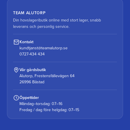
TEAM ALUTORP
Din hovslageributik online med stort lager, snabb
leverans och personlig service.
Kontakt
kundtjanst@teamalutorp.se
0727-434 434
Vår gårdsbutik
Alutorp, Frestensfällevägen 64
26996 Båstad
Öppettider
Måndag–torsdag: 07–16
Fredag / dag före helgdag: 07–15