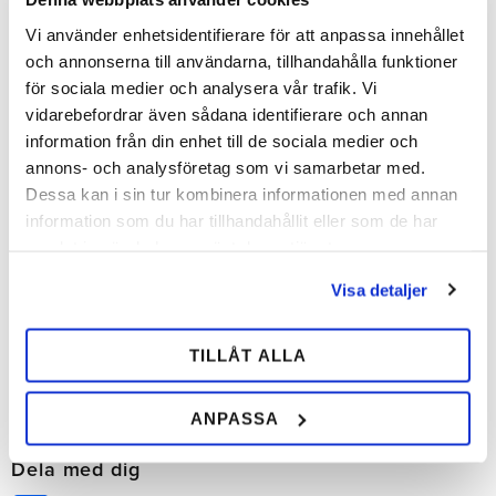
Vi använder enhetsidentifierare för att anpassa innehållet
och annonserna till användarna, tillhandahålla funktioner
för sociala medier och analysera vår trafik. Vi
vidarebefordrar även sådana identifierare och annan
information från din enhet till de sociala medier och
Broddnyckel Michel
annons- och analysföretag som vi samarbetar med.
Vaillant
Dessa kan i sin tur kombinera informationen med annan
​För montering av Michel Vaillant​s
information som du har tillhandahållit eller som de har
gräsbrodd samt för att rensa bort
smuts och rengöra broddhål.
samlat in när du har använt deras tjänster.
296,00
SEK
Visa detaljer
TILLÅT ALLA
INFO
Lägg till i önskelista
ANPASSA
Dela med dig