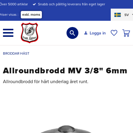
Över 5000 artiklar
Snabb och pålitlig leverans från eget lager
Meny
Priser visas
exkl. moms
SV
KUND
Logga in
ÖNSKE
BRODDAR HÄST
Allroundbrodd MV 3/8" 6mm
Allroundbrodd för hårt underlag året runt.