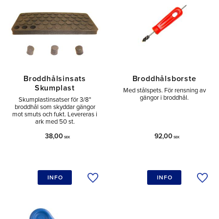
Broddhålsinsats
Broddhålsborste
Skumplast
Med stålspets. För rensning av
gängor i broddhål.
Skumplastinsatser för 3/8"
broddhål som skyddar gängor
mot smuts och fukt. Levereras i
ark med 50 st.
38,00
92,00
SEK
SEK
INFO
INFO
Lägg till i önskelista
Lägg 