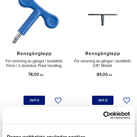
Rensgängtapp
Rensgängtapp
För rensning av gängor i broddhål.
För rensning av gängor i broddhål.
Finns i 2 storlekar. Plast handtag.
3/8". Metall.
78,00
84,00
SEK
SEK
INFO
INFO
Lägg till i önskelista
Lägg 
Denna webbplats använder cookies