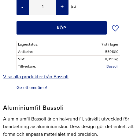
-
+
st
Lägg till i ö
KÖP
Lagerstatus
7 st i lager
Artikelnr
5591010
Vikt
0,391 kg
Tillverkare
Bassoli
Visa alla produkter från Bassoli
Ge ett omdöme!
Aluminiumfil Bassoli
Aluminiumfil Bassoli är en halvrund fil, särskilt utvecklad för
bearbetning av aluminiumskor. Dess design gör det enkelt att
forma och anpassa materialet med precision.