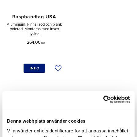
Rasphandtag USA
Aluminium. Finns i röd och blank
polerad. Monteras med insex
nyckel.
264,00
SEK
INFO
Lägg till i önskelista
Dela med dig
Facebook
Denna webbplats använder cookies
Omdömen
Vi använder enhetsidentifierare för att anpassa innehållet