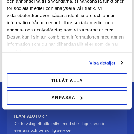
och annonserna till användarna, tillhandahålla funktioner
Du
för sociala medier och analysera vår trafik. Vi
vidarebefordrar även sådana identifierare och annan
information från din enhet till de sociala medier och
annons- och analysföretag som vi samarbetar med.
Dessa kan i sin tur kombinera informationen med annan
information som du har tillhandahållit eller som de har
samlat in när du har använt deras tjänster.
Bli den första att lämna ett omdöme.
Visa detaljer
TILLÅT ALLA
ANPASSA
TEAM ALUTORP
Din hovslageributik online med stort lager, snabb
leverans och personlig service.