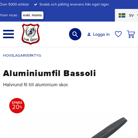
Över 5000 artiklar
Snabb och pålitlig leverans från eget lager
Meny
Priser visas
exkl. moms
SV
KUND
Logga in
ÖNSKE
HOVSLAGARVERKTYG
Aluminiumfil Bassoli
Halvrund fil till aluminium skor.
SPARA
20
%