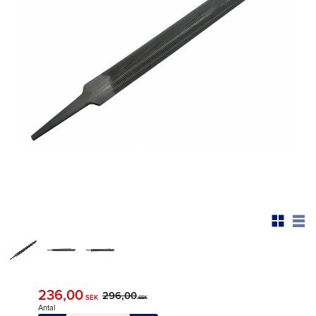
Nedsatt pris:
236,00
Ordinarie pris:
296,00
SEK
SEK
Antal