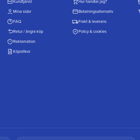
Kundtjänst
Hur handlar jag?
Mina sidor
Betalningsalternativ
FAQ
Frakt & leverans
Retur / ångra köp
Policy & cookies
Reklamation
Köpvillkor