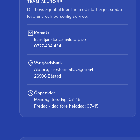
TEAM ALUTORP
Din hovslageributik online med stort lager, snabb
leverans och personlig service.
Kontakt
kundtjanst@teamalutorp.se
0727-434 434
Vår gårdsbutik
Alutorp, Frestensfällevägen 64
26996 Båstad
Öppettider
Måndag–torsdag: 07–16
Fredag / dag före helgdag: 07–15