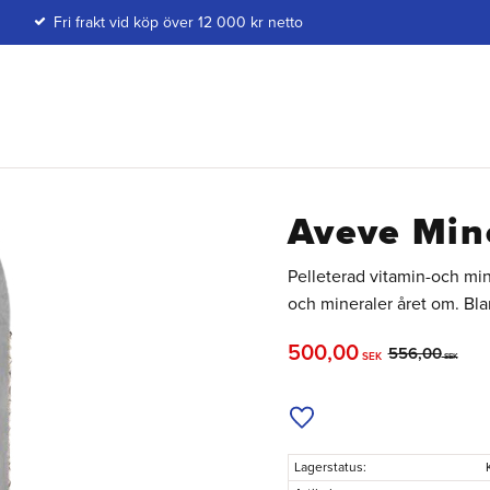
Fri frakt vid köp över 12 000 kr netto
Aveve Min
Pelleterad vitamin-och mi
och mineraler året om. Bla
Nedsatt pris:
500,00
Ordinarie pris
556,00
SEK
SEK
Lägg till i önskelista
Lagerstatus