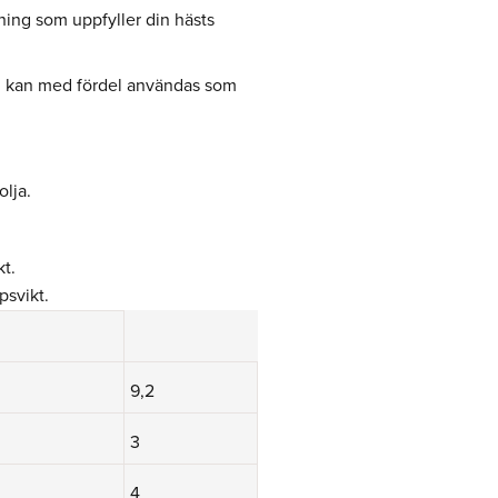
ning som uppfyller din hästs
och kan med fördel användas som
olja.
t.
psvikt.
9,2
3
4