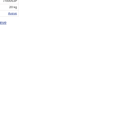
7700053P
20 kg
Aveve
veve