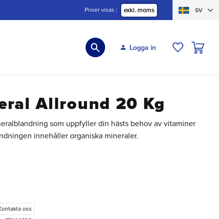
Priser visas
exkl. moms
SV
KUNDVA
Logga in
ÖNSKELIS
eral Allround 20 Kg
neralblandning som uppfyller din hästs behov av vitaminer
ndningen innehåller organiska mineraler.
:
Kontakta oss