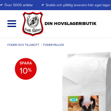
Över 5000 artiklar
Snabb och pålitlig leverans från eget lager
FODER OCH TILLSKOTT
FODER PALLVIS
SPARA
10
%