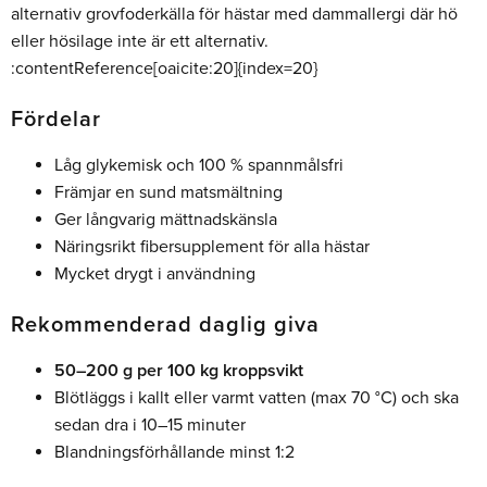
alternativ grovfoderkälla för hästar med dammallergi där hö
eller hösilage inte är ett alternativ.
:contentReference[oaicite:20]{index=20}
Fördelar
Låg glykemisk och 100 % spannmålsfri
Främjar en sund matsmältning
Ger långvarig mättnadskänsla
Näringsrikt fibersupplement för alla hästar
Mycket drygt i användning
Rekommenderad daglig giva
50–200 g per 100 kg kroppsvikt
Blötläggs i kallt eller varmt vatten (max 70 °C) och ska
sedan dra i 10–15 minuter
Blandningsförhållande minst 1:2