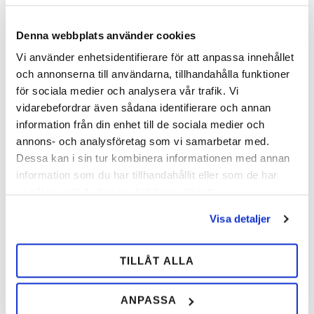
Innehåll
Mängd
Råprotein
11 %
Denna webbplats använder cookies
Råfett
8 %
Vi använder enhetsidentifierare för att anpassa innehållet
och annonserna till användarna, tillhandahålla funktioner
Fibrer
19 %
för sociala medier och analysera vår trafik. Vi
Socker
7 %
vidarebefordrar även sådana identifierare och annan
information från din enhet till de sociala medier och
Stärkelse
5,5 %
annons- och analysföretag som vi samarbetar med.
Lysin
4 g
Dessa kan i sin tur kombinera informationen med annan
information som du har tillhandahållit eller som de har
Metionin
1,17 g
samlat in när du har använt deras tjänster.
Vitaminer (per kg)
Visa detaljer
Vitamin
Mängd
TILLÅT ALLA
Vitamin A
5 000 IE
Vitamin D3
1 000 IE
ANPASSA