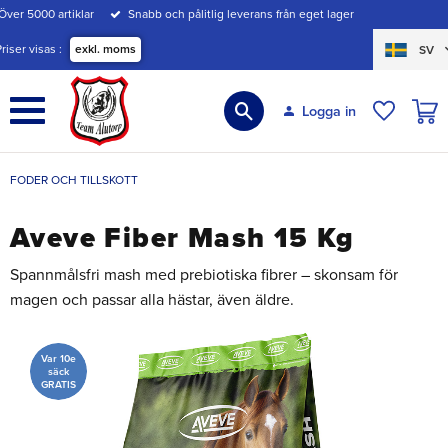
Över 5000 artiklar
Snabb och pålitlig leverans från eget lager
Meny
Priser visas
exkl. moms
SV
KUND
Logga in
ÖNSKE
FODER OCH TILLSKOTT
Aveve Fiber Mash 15 Kg
Spannmålsfri mash med prebiotiska fibrer – skonsam för
magen och passar alla hästar, även äldre.
Var 10e
säck
GRATIS