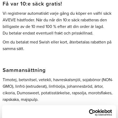
Få var 10:e säck gratis!
Vi registrerar automatiskt varje gång du köper en valfri säck
AVEVE hästfoder. När du når din 10:e säck rabatteras den
billigaste av de 10 med 100 % efter att din order är lagd.
Du betalar endast eventuell frakt och prisskillnad.
Om du betalat med Swish eller kort, återbetalas rabatten på
samma sätt.
Sammansättning
Timotej, betsnitsel, vetekli, havreskalsmjöl, sojabönor (NON-
GMO), linfrö (extruderat), linfröolja, johannesbröd, ärtor,
cikoria, Dumosweet, potatisstärkelse, rapsolja, morotsflakes,
rapskaka, majspulp.
Näringsinnehåll per kg