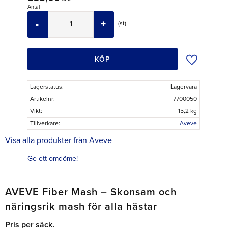
Antal
-
+
st
Lägg till i ö
KÖP
Lagerstatus
Lagervara
Artikelnr
7700050
Vikt
15,2 kg
Tillverkare
Aveve
Visa alla produkter från Aveve
Ge ett omdöme!
AVEVE Fiber Mash – Skonsam och
näringsrik mash för alla hästar
Pris per säck.