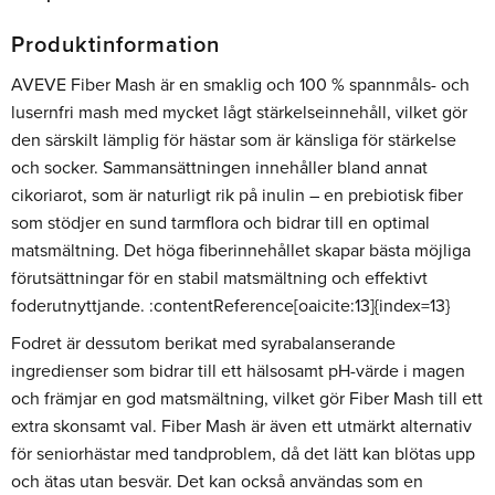
Produktinformation
AVEVE Fiber Mash är en smaklig och 100 % spannmåls- och
lusernfri mash med mycket lågt stärkelseinnehåll, vilket gör
den särskilt lämplig för hästar som är känsliga för stärkelse
och socker. Sammansättningen innehåller bland annat
cikoriarot, som är naturligt rik på inulin – en prebiotisk fiber
som stödjer en sund tarmflora och bidrar till en optimal
matsmältning. Det höga fiberinnehållet skapar bästa möjliga
förutsättningar för en stabil matsmältning och effektivt
foderutnyttjande. :contentReference[oaicite:13]{index=13}
Fodret är dessutom berikat med syrabalanserande
ingredienser som bidrar till ett hälsosamt pH-värde i magen
och främjar en god matsmältning, vilket gör Fiber Mash till ett
extra skonsamt val. Fiber Mash är även ett utmärkt alternativ
för seniorhästar med tandproblem, då det lätt kan blötas upp
och ätas utan besvär. Det kan också användas som en