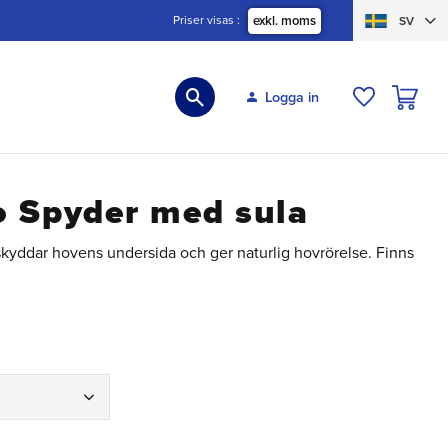
Priser visas
exkl. moms
SV
KUNDVA
Logga in
ÖNSKELIS
o Spyder med sula
kyddar hovens undersida och ger naturlig hovrörelse. Finns