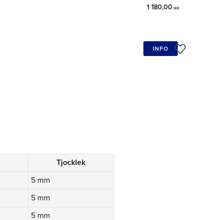
1 180,00
SEK
INFO
Lägg till i ö
Tjocklek
5 mm
5 mm
5 mm