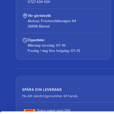
0727-434 434
Vår gårdsbutik
Alutorp, Frestensfällevägen 64
26996 Båstad
Öppettider
Måndag–torsdag: 07–16
Fredag / dag före helgdag: 07–15
SPÅRA DIN LEVERANS
Ha ditt sändningsnummer till hands.
Spåra paket med DHL