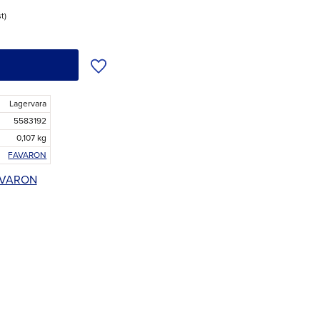
st
Lägg till i önskelista
Lagervara
5583192
0,107 kg
FAVARON
FAVARON