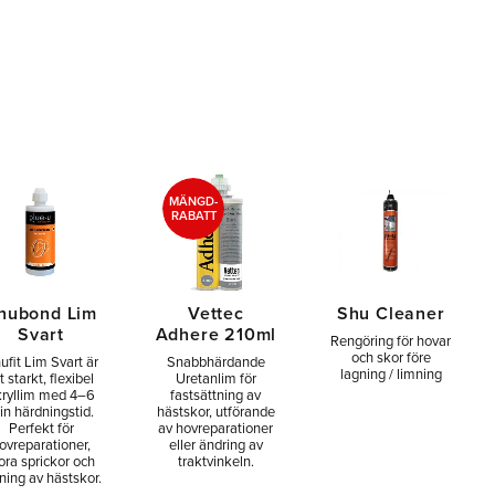
r
MÄNGD-
RABATT
hubond Lim
Vettec
Shu Cleaner
Svart
Adhere 210ml
Rengöring för hovar
och skor före
ufit Lim Svart är
Snabbhärdande
lagning / limning
t starkt, flexibel
Uretanlim för
kryllim med 4–6
fastsättning av
in härdningstid.
hästskor, utförande
Perfekt för
av hovreparationer
ovreparationer,
eller ändring av
ora sprickor och
traktvinkeln.
ning av hästskor.