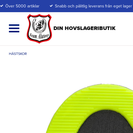
Över 5000 artiklar
Snabb och pålitlig leverans från eget lager
HÄSTSKOR