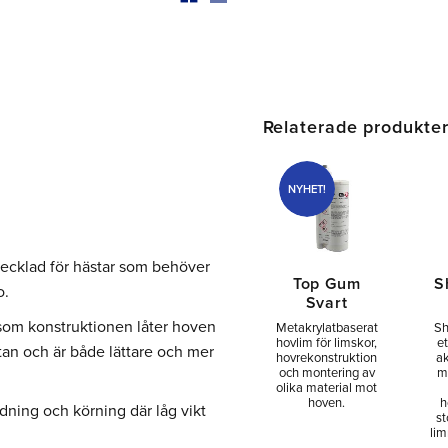
Relaterade produkte
NYHET!
tvecklad för hästar som behöver
Top Gum
S
o.
Svart
som konstruktionen låter hoven
Metakrylatbaserat
Sh
hovlim för limskor,
et
etan och är både lättare och mer
hovrekonstruktion
a
och montering av
m
olika material mot
hoven.
h
idning och körning där låg vikt
st
lim