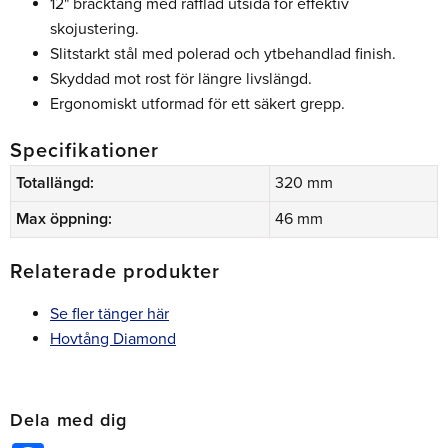
12" bräcktång med räfflad utsida för effektiv
skojustering.
Slitstarkt stål med polerad och ytbehandlad finish.
Skyddad mot rost för längre livslängd.
Ergonomiskt utformad för ett säkert grepp.
Specifikationer
Totallängd:
320 mm
Max öppning:
46 mm
Relaterade produkter
Se fler tänger här
Hovtång Diamond
Dela med dig