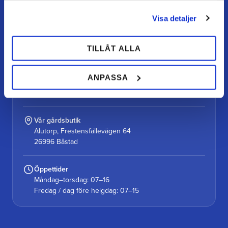
Visa detaljer
TEAM ALUTORP
Din hovslageributik online med stort lager, snabb
leverans och personlig service.
TILLÅT ALLA
Kontakt
ANPASSA
kundtjanst@teamalutorp.se
0727-434 434
Vår gårdsbutik
Alutorp, Frestensfällevägen 64
26996 Båstad
Öppettider
Måndag–torsdag: 07–16
Fredag / dag före helgdag: 07–15