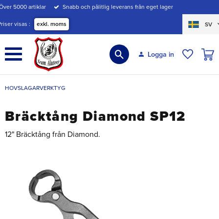
Över 5000 artiklar
Snabb och pålitlig leverans från eget lager
Meny
Priser visas
exkl. moms
SV
KUND
Logga in
ÖNSKE
HOVSLAGARVERKTYG
Bräcktång Diamond SP12
12" Bräcktång från Diamond.