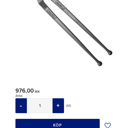
976,00
SEK
Antal
-
+
st
Lägg till i ö
KÖP