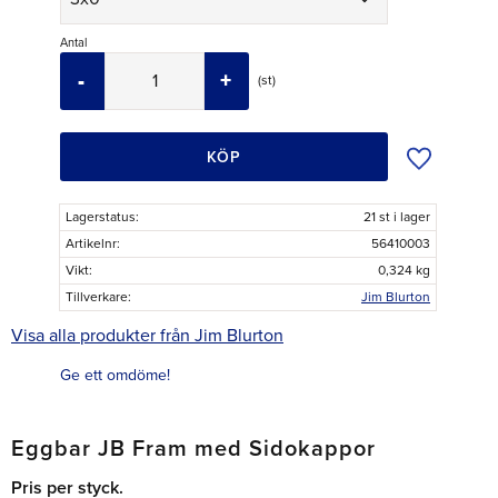
Antal
-
+
st
Lägg till i ö
KÖP
Lagerstatus
21 st i lager
Artikelnr
56410003
Vikt
0,324 kg
Tillverkare
Jim Blurton
Visa alla produkter från Jim Blurton
Ge ett omdöme!
Eggbar JB Fram med Sidokappor
Pris per styck.