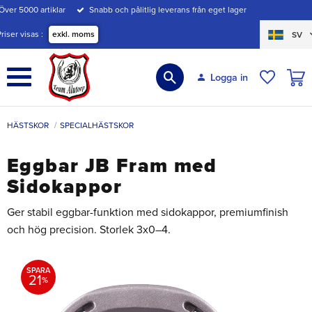
Över 5000 artiklar
Snabb och pålitlig leverans från eget lager
Meny
Priser visas
exkl. moms
SV
KUND
Logga in
ÖNSKE
HÄSTSKOR
SPECIALHÄSTSKOR
Eggbar JB Fram med
Sidokappor
Ger stabil eggbar-funktion med sidokappor, premiumfinish
och hög precision. Storlek 3x0–4.
SPARA
21
%