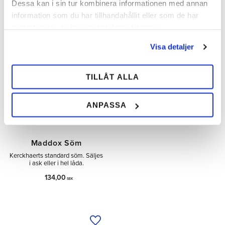
Dessa kan i sin tur kombinera informationen med annan
INFO
information som du har tillhandahållit eller som de har
Lägg till i önskelista
Lägg 
samlat in när du har använt deras tjänster.
Visa detaljer
MÄNGD-
RABATT
TILLÅT ALLA
ANPASSA
Maddox Söm
Kerckhaerts standard söm. Säljes
i ask eller i hel låda.
134,00
SEK