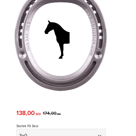
Nedsatt pris:
138,00
Ordinarie pris:
174,00
SEK
SEK
Storlek På Skor