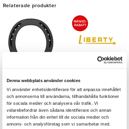
Relaterade produkter
MÄNGD-
RABATT
Borrning och Gängning
Liberty Söm
av 3/8 Broddhål i
Kerckhaerts söm av den högsta
Denna webbplats använder cookies
Trakten
kvaliten som finns att få. Säljes i
ask eller i hel låda.
Vi använder enhetsidentifierare för att anpassa innehållet
Tilläggstjänst för borrning och
gängning av 2 st 3/8" broddhål i
och annonserna till användarna, tillhandahålla funktioner
hästsko. Utförs manuellt. Pris per
för sociala medier och analysera vår trafik. Vi
styck.
vidarebefordrar även sådana identifierare och annan
6,00
134,00
SEK
SEK
information från din enhet till de sociala medier och
annons- och analysföretag som vi samarbetar med.