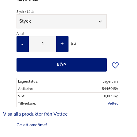
Styck / Låda
Antal
-
+
st
Lägg till i ö
KÖP
Lagerstatus
Lagervara
Artikelnr
5446015V
Vikt
0,009 kg
Tillverkare
Vettec
Visa alla produkter från Vettec
Ge ett omdöme!