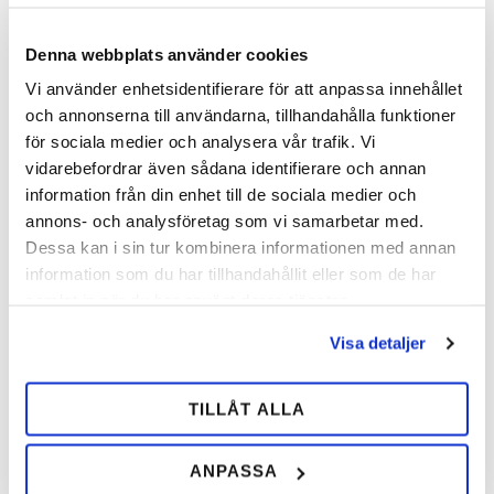
flytande sulan har härdat ordentligt.
Denna webbplats använder cookies
Dela med dig
Vi använder enhetsidentifierare för att anpassa innehållet
och annonserna till användarna, tillhandahålla funktioner
Facebook
för sociala medier och analysera vår trafik. Vi
vidarebefordrar även sådana identifierare och annan
information från din enhet till de sociala medier och
Omdömen
annons- och analysföretag som vi samarbetar med.
Dessa kan i sin tur kombinera informationen med annan
Du
information som du har tillhandahållit eller som de har
samlat in när du har använt deras tjänster.
Visa detaljer
TILLÅT ALLA
Bli den första att lämna ett omdöme.
ANPASSA