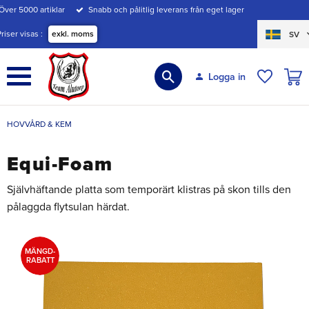
Över 5000 artiklar
Snabb och pålitlig leverans från eget lager
Meny
Priser visas
exkl. moms
SV
KUND
Logga in
ÖNSKE
HOVVÅRD & KEM
Equi-Foam
Självhäftande platta som temporärt klistras på skon tills den
pålaggda flytsulan härdat.
MÄNGD-
RABATT