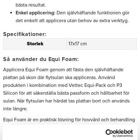
bästa resultat.
Enkel applicering:
Den självhäftande funktionen gör
det enkelt att applicera utan behov av extra verktyg.
Specifikationer:
Storlek
17x17 cm
Så använder du Equi Foam:
Applicera Equi Foam genom att fästa den självhäftande
plattan på skon där flytsulan ska appliceras. Använd
produkten i kombination med Vettec Equi-Pack och P3
Silicon för att säkerställa bästa passform och hållbarhet för
sulan. När flytsulan har härdat tas plattan bort och används
inte längre.
Equi Foam är en praktisk lösning för hovvård och behandling
av hästar med behov av flytsulor. Den hjälper till att
upprätthålla en säker och bekväm behandling tills den