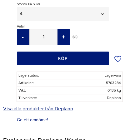
Storlek På Sulor
Antal
-
+
st
Lägg till i ö
KÖP
Lagerstatus
Lagervara
Artikelnr
5703284
Vikt
0,135 kg
Tillverkare
Deplano
Visa alla produkter från Deplano
Ge ett omdöme!