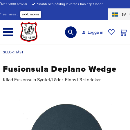
Över 5000 artiklar
Snabb och pålitlig leverans från eget lager
Meny
Priser visas
exkl. moms
SV
KUND
Logga in
ÖNSKE
SULOR HÄST
Fusionsula Deplano Wedge
Kilad Fusionsula Syntet/Läder. Finns i 3 storlekar.