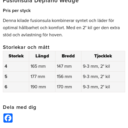
Fusionsula Deplano Wedge
Pris per styck
Denna kilade fusionsula kombinerar syntet och läder för
optimal hållbarhet och komfort. Med en 2° kil ger den extra
stöd och avlastning för hoven.
Storlekar och mått
Storlek
Längd
Bredd
Tjocklek
4
165 mm
147 mm
9-3 mm, 2° kil
5
177 mm
156 mm
9-3 mm, 2° kil
6
190 mm
170 mm
9-3 mm, 2° kil
Dela med dig
Facebook