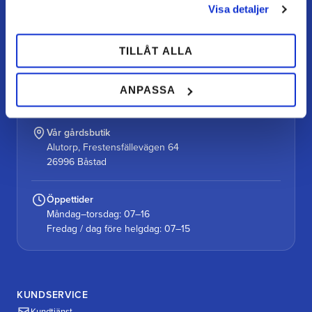
Visa detaljer
Din hovslageributik online med stort lager, snabb
leverans och personlig service.
TILLÅT ALLA
Kontakt
kundtjanst@teamalutorp.se
ANPASSA
0727-434 434
Vår gårdsbutik
Alutorp, Frestensfällevägen 64
26996 Båstad
Öppettider
Måndag–torsdag: 07–16
Fredag / dag före helgdag: 07–15
KUNDSERVICE
Kundtjänst