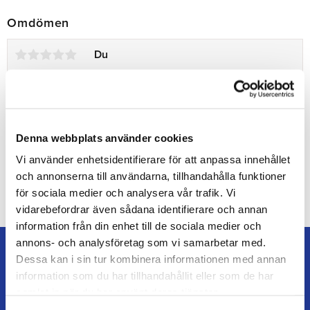
Omdömen
Du
Denna webbplats använder cookies
Vi använder enhetsidentifierare för att anpassa innehållet
Bli den första att lämna ett omdöme.
och annonserna till användarna, tillhandahålla funktioner
för sociala medier och analysera vår trafik. Vi
vidarebefordrar även sådana identifierare och annan
information från din enhet till de sociala medier och
annons- och analysföretag som vi samarbetar med.
Dessa kan i sin tur kombinera informationen med annan
information som du har tillhandahållit eller som de har
samlat in när du har använt deras tjänster.
TEAM ALUTORP