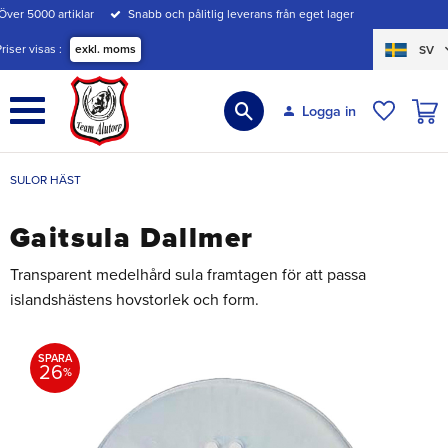
Över 5000 artiklar
Snabb och pålitlig leverans från eget lager
Meny
Priser visas
exkl. moms
SV
KUND
Logga in
ÖNSKE
SULOR HÄST
Gaitsula Dallmer
Transparent medelhård sula framtagen för att passa
islandshästens hovstorlek och form.
SPARA
26
%