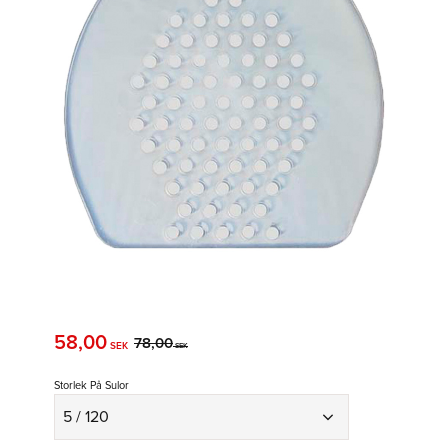
Nedsatt pris:
58,00
Ordinarie pris:
78,00
SEK
SEK
Storlek På Sulor