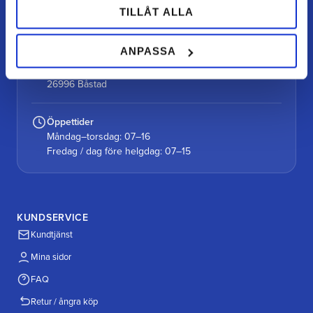
kundtjanst@teamalutorp.se
TILLÅT ALLA
0727-434 434
ANPASSA
Vår gårdsbutik
Alutorp, Frestensfällevägen 64
26996 Båstad
Öppettider
Måndag–torsdag: 07–16
Fredag / dag före helgdag: 07–15
KUNDSERVICE
Kundtjänst
Mina sidor
FAQ
Retur / ångra köp