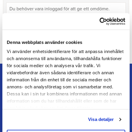
Bli den första att lämna ett omdöme.
Denna webbplats använder cookies
Vi använder enhetsidentifierare för att anpassa innehållet
och annonserna till användarna, tillhandahålla funktioner
för sociala medier och analysera vår trafik. Vi
vidarebefordrar även sådana identifierare och annan
information från din enhet till de sociala medier och
annons- och analysföretag som vi samarbetar med.
Dessa kan i sin tur kombinera informationen med annan
TEAM ALUTORP
information som du har tillhandahållit eller som de har
Din hovslageributik online med stort lager, snabb
samlat in när du har använt deras tjänster.
leverans och personlig service.
Visa detaljer
Kontakt