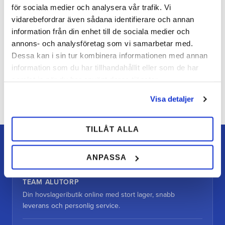
för sociala medier och analysera vår trafik. Vi
vidarebefordrar även sådana identifierare och annan
information från din enhet till de sociala medier och
annons- och analysföretag som vi samarbetar med.
Dessa kan i sin tur kombinera informationen med annan
information som du har tillhandahållit eller som de har
samlat in när du har använt deras tjänster.
Bli den första att lämna ett omdöme.
Visa detaljer
TILLÅT ALLA
ANPASSA
TEAM ALUTORP
Din hovslageributik online med stort lager, snabb
leverans och personlig service.