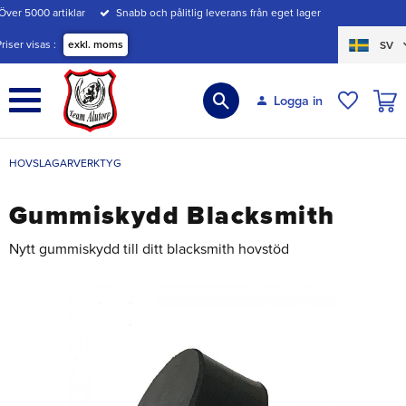
Över 5000 artiklar
Snabb och pålitlig leverans från eget lager
Meny
Priser visas
exkl. moms
SV
KUND
Logga in
ÖNSKE
HOVSLAGARVERKTYG
Gummiskydd Blacksmith
Nytt gummiskydd till ditt blacksmith hovstöd