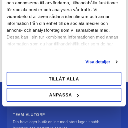
och annonserna till användarna, tillhandahålla funktioner
för sociala medier och analysera vår trafik. Vi
vidarebefordrar även sådana identifierare och annan
information från din enhet till de sociala medier och
annons- och analysföretag som vi samarbetar med.
Dessa kan i sin tur kombinera informationen med annan
Mycket bra
Sanna K.
information som du har tillhandahållit eller som de har
Favorit kniven.
samlat in när du har använt deras tjänster.
Visa detaljer
TILLÅT ALLA
ANPASSA
TEAM ALUTORP
Din hovslageributik online med stort lager, snabb