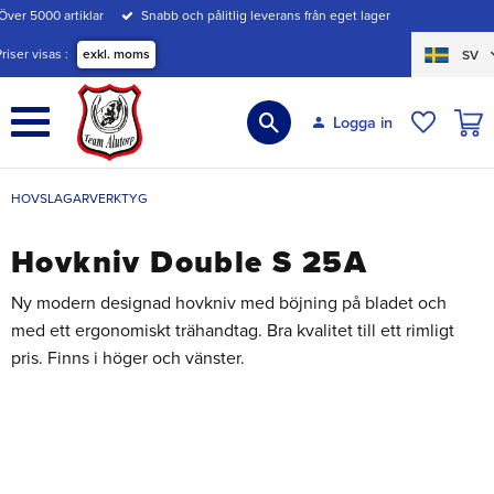
Över 5000 artiklar
Snabb och pålitlig leverans från eget lager
Meny
Priser visas
exkl. moms
SV
KUND
Logga in
ÖNSKE
HOVSLAGARVERKTYG
Hovkniv Double S 25A
Ny modern designad hovkniv med böjning på bladet och
med ett ergonomiskt trähandtag. Bra kvalitet till ett rimligt
pris. Finns i höger och vänster.