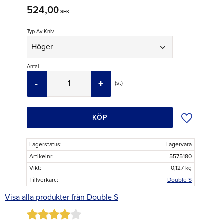
524,00
SEK
Typ Av Kniv
Antal
-
+
st
Lägg till i ö
KÖP
Lagerstatus
Lagervara
Artikelnr
5575180
Vikt
0,127 kg
Tillverkare
Double S
Visa alla produkter från Double S