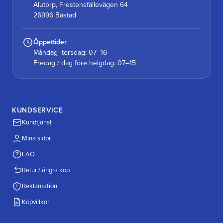
Alutorp, Frestensfällevägen 64
26996 Båstad
Öppettider
Måndag–torsdag: 07–16
Fredag / dag före helgdag: 07–15
KUNDSERVICE
Kundtjänst
Mina sidor
FAQ
Retur / ångra köp
Reklamation
Köpvillkor