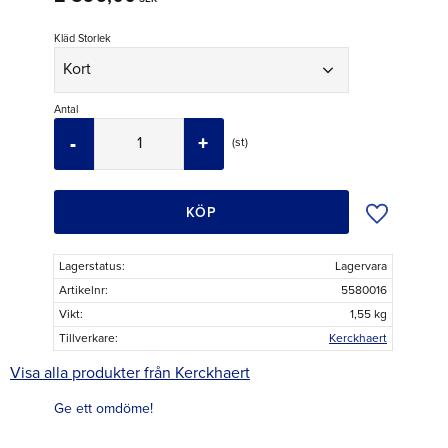
Kläd Storlek
Antal
-
+
st
Lägg till i ö
KÖP
Lagerstatus
Lagervara
Artikelnr
5580016
Vikt
1,55 kg
Tillverkare
Kerckhaert
Visa alla produkter från Kerckhaert
Ge ett omdöme!