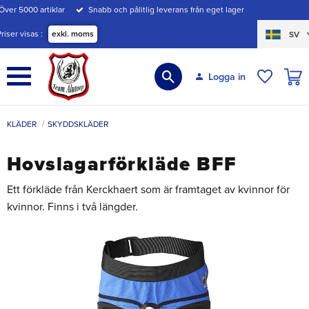
Över 5000 artiklar
Snabb och pålitlig leverans från eget lager
Meny
Priser visas
exkl. moms
SV
KUND
Logga in
ÖNSKE
KLÄDER
SKYDDSKLÄDER
Hovslagarförkläde BFF
Ett förkläde från Kerckhaert som är framtaget av kvinnor för
kvinnor. Finns i två längder.