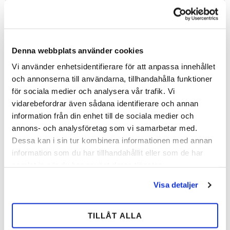
Kort
62 cm
Lång
73 cm
Denna webbplats använder cookies
En del av
Kerckhaerts BFF-koncept
.
Vi använder enhetsidentifierare för att anpassa innehållet
och annonserna till användarna, tillhandahålla funktioner
Dela med dig
för sociala medier och analysera vår trafik. Vi
vidarebefordrar även sådana identifierare och annan
Facebook
information från din enhet till de sociala medier och
annons- och analysföretag som vi samarbetar med.
Dessa kan i sin tur kombinera informationen med annan
Omdömen
information som du har tillhandahållit eller som de har
samlat in när du har använt deras tjänster.
Du
Visa detaljer
TILLÅT ALLA