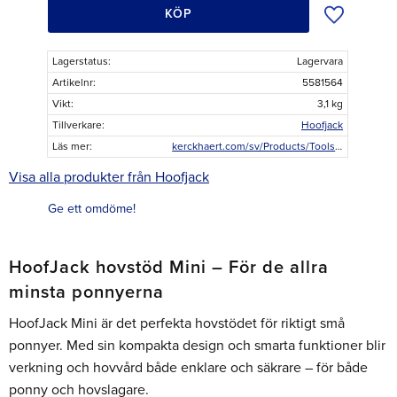
Lägg till i ö
KÖP
Lagerstatus
Lagervara
Artikelnr
5581564
Vikt
3,1 kg
Tillverkare
Hoofjack
Läs mer
kerckhaert.com/sv/Products/Tools/Workshop-tools/Footstands.aspx
Visa alla produkter från Hoofjack
Ge ett omdöme!
HoofJack hovstöd Mini – För de allra
minsta ponnyerna
HoofJack Mini är det perfekta hovstödet för riktigt små
ponnyer. Med sin kompakta design och smarta funktioner blir
verkning och hovvård både enklare och säkrare – för både
ponny och hovslagare.