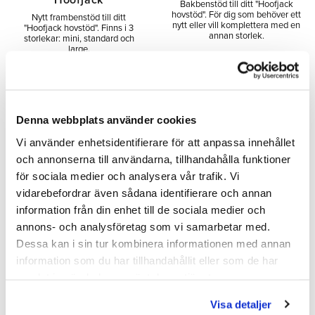
"Hoofjack"
Bakbenstöd till ditt "Hoofjack
hovstöd". För dig som behöver ett
Nytt frambenstöd till ditt
nytt eller vill komplettera med en
"Hoofjack hovstöd". Finns i 3
annan storlek.
storlekar: mini, standard och
large.
396,00
648,00
SEK
SEK
Denna webbplats använder cookies
INFO
INFO
Lägg till i önskelista
Lägg 
Vi använder enhetsidentifierare för att anpassa innehållet
och annonserna till användarna, tillhandahålla funktioner
för sociala medier och analysera vår trafik. Vi
vidarebefordrar även sådana identifierare och annan
information från din enhet till de sociala medier och
annons- och analysföretag som vi samarbetar med.
Dessa kan i sin tur kombinera informationen med annan
information som du har tillhandahållit eller som de har
samlat in när du har använt deras tjänster.
Visa detaljer
Spännskruv "Hoofjack"
Kombinerat