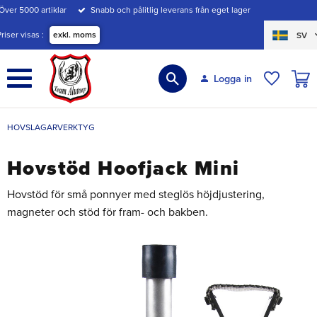
Över 5000 artiklar
Snabb och pålitlig leverans från eget lager
Meny
Priser visas
exkl. moms
SV
KUND
Logga in
ÖNSKE
HOVSLAGARVERKTYG
Hovstöd Hoofjack Mini
Hovstöd för små ponnyer med steglös höjdjustering,
magneter och stöd för fram- och bakben.