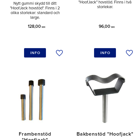
"HoofJack" hovstöd. Finns i två
Nytt gummi skydd till ditt
storlekar.
"HoofJack hovstöd". Finns i 2
olika storlekar: standard och
large.
128,00
96,00
SEK
SEK
INFO
INFO
Lägg till i önskelista
Lägg 
Frambenstöd
Bakbenstöd "Hoofjack"