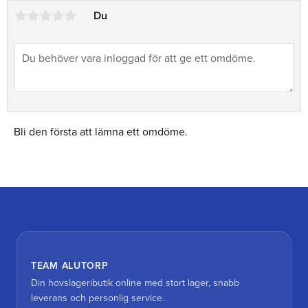
Du
Bli den första att lämna ett omdöme.
TEAM ALUTORP
Din hovslageributik online med stort lager, snabb
leverans och personlig service.