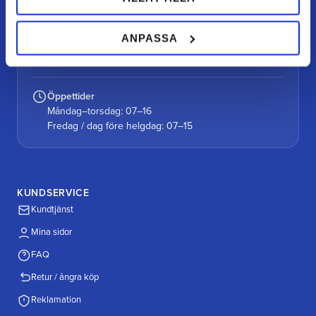
Vår gårdsbutik
ANPASSA
Alutorp, Frestensfällevägen 64
26996 Båstad
Öppettider
Måndag–torsdag: 07–16
Fredag / dag före helgdag: 07–15
KUNDSERVICE
Kundtjänst
Mina sidor
FAQ
Retur / ångra köp
Reklamation