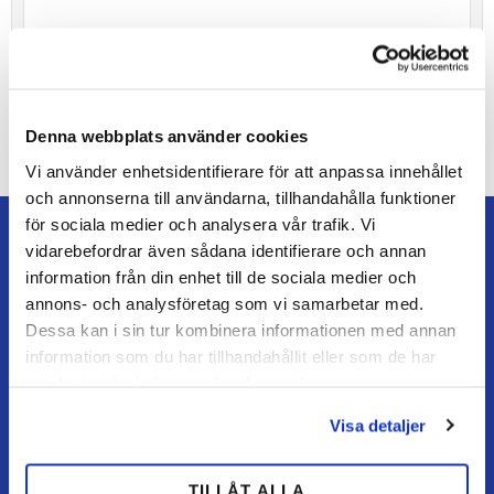
Bli den första att lämna ett omdöme.
Denna webbplats använder cookies
Vi använder enhetsidentifierare för att anpassa innehållet
och annonserna till användarna, tillhandahålla funktioner
för sociala medier och analysera vår trafik. Vi
vidarebefordrar även sådana identifierare och annan
information från din enhet till de sociala medier och
annons- och analysföretag som vi samarbetar med.
TEAM ALUTORP
Dessa kan i sin tur kombinera informationen med annan
Din hovslageributik online med stort lager, snabb
information som du har tillhandahållit eller som de har
leverans och personlig service.
samlat in när du har använt deras tjänster.
Visa detaljer
Kontakt
kundtjanst@teamalutorp.se
0727-434 434
TILLÅT ALLA