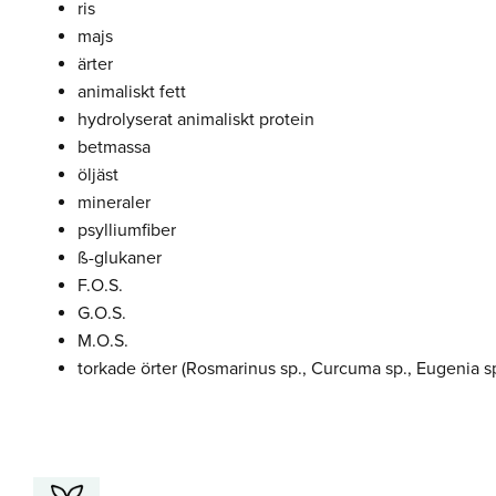
ris
majs
ärter
animaliskt fett
hydrolyserat animaliskt protein
betmassa
öljäst
mineraler
psylliumfiber
ß-glukaner
F.O.S.
G.O.S.
M.O.S.
torkade örter (Rosmarinus sp., Curcuma sp., Eugenia sp