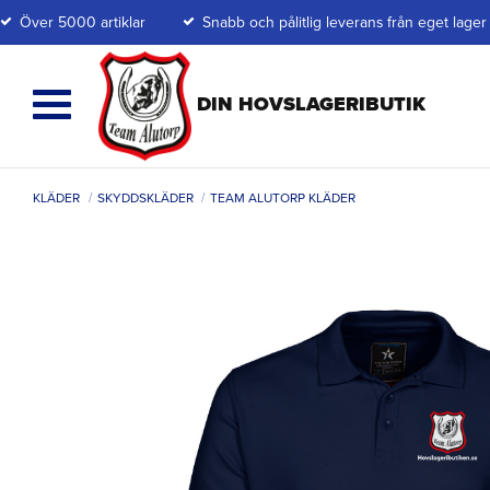
Över 5000 artiklar
Snabb och pålitlig leverans från eget lager
KLÄDER
SKYDDSKLÄDER
TEAM ALUTORP KLÄDER