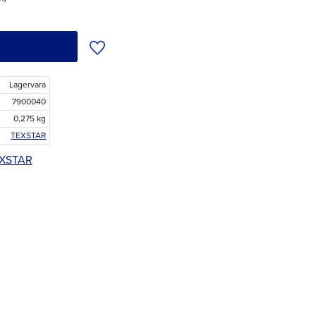
Lägg till i önskelista
Lagervara
7900040
0,275 kg
TEXSTAR
TEXSTAR