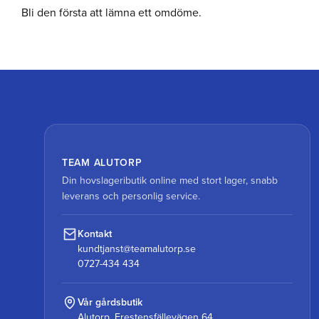
Bli den första att lämna ett omdöme.
TEAM ALUTORP
Din hovslageributik online med stort lager, snabb
leverans och personlig service.
Kontakt
kundtjanst@teamalutorp.se
0727-434 434
Vår gårdsbutik
Alutorp, Frestensfällevägen 64