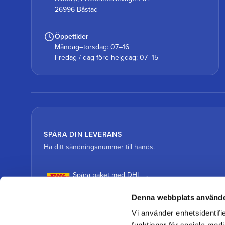
26996 Båstad
Öppettider
Måndag–torsdag: 07–16
Fredag / dag före helgdag: 07–15
SPÅRA DIN LEVERANS
Ha ditt sändningsnummer till hands.
Spåra paket med DHL
Denna webbplats använde
Spåra paket med DSV
Vi använder enhetsidentifie