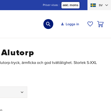
Priser visas
exkl. moms
SV
KUNDVA
Logga in
ÖNSKELIS
 Alutorp
utorp-tryck, ärmficka och god tvättålighet. Storlek S-XXL
st