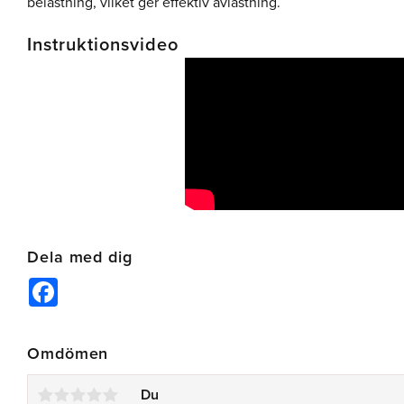
belastning, vilket ger effektiv avlastning.
Instruktionsvideo
Dela med dig
Facebook
Omdömen
Du