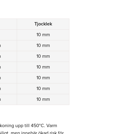
Tjocklek
m
10 mm
m
10 mm
m
10 mm
m
10 mm
m
10 mm
m
10 mm
m
10 mm
koning upp till 450°C. Varm
jligt, men innebär ökad risk för