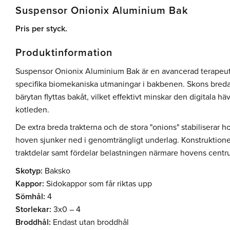
Suspensor Onionix Aluminium Bak
Pris per styck.
Produktinformation
Suspensor Onionix Aluminium Bak är en avancerad terapeuti
specifika biomekaniska utmaningar i bakbenen. Skons breda 
bärytan flyttas bakåt, vilket effektivt minskar den digitala h
kotleden.
De extra breda trakterna och de stora "onions" stabiliserar h
hoven sjunker ned i genomträngligt underlag. Konstruktion
traktdelar samt fördelar belastningen närmare hovens centr
Skotyp:
Baksko
Kappor:
Sidokappor som får riktas upp
Sömhål:
4
Storlekar:
3x0 – 4
Broddhål:
Endast utan broddhål