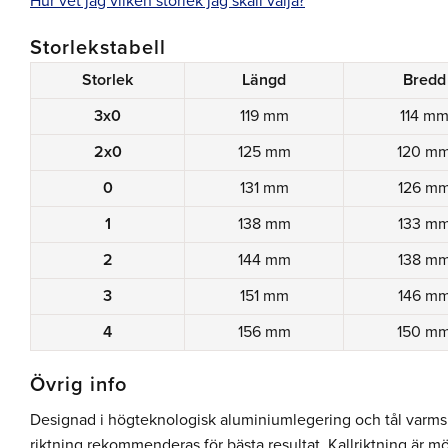
Hur vet jag vilken storlek jag skall välja?
Storlekstabell
Storlek
Längd
Bredd
3x0
119 mm
114 m
2x0
125 mm
120 m
0
131 mm
126 m
1
138 mm
133 m
2
144 mm
138 m
3
151 mm
146 m
4
156 mm
150 m
Övrig info
Designad i högteknologisk aluminiumlegering och tål varms
riktning rekommenderas för bästa resultat. Kallriktning är mö