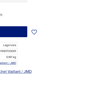
st
Lägg till i önskelista
Lagervara
H590720001
0,161 kg
aillant / JMD
chel Vaillant / JMD