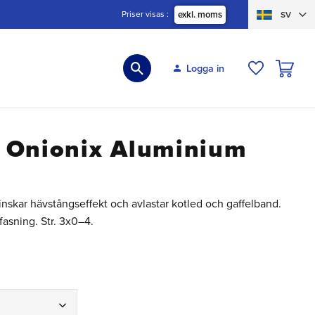
Priser visas
exkl. moms
SV
KUNDVA
Logga in
ÖNSKELIS
 Onionix Aluminium
nskar hävstångseffekt och avlastar kotled och gaffelband.
fasning. Str. 3x0–4.