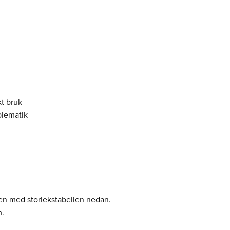
kt bruk
blematik
en med storlekstabellen nedan.
m.