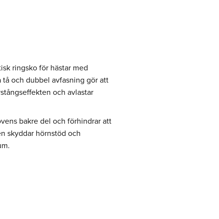
sk ringsko för hästar med
tå och dubbel avfasning gör att
ävstångseffekten och avlastar
ovens bakre del och förhindrar att
en skyddar hörnstöd och
um.