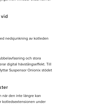
 vid
med nedsjunkning av kotleden
dubbelavfasning och stora
ar digital hävstångseffekt. Till
flyttar Suspensor Onionix stödet
kter
n när den inte längre kan
kar kotledsextensionen under