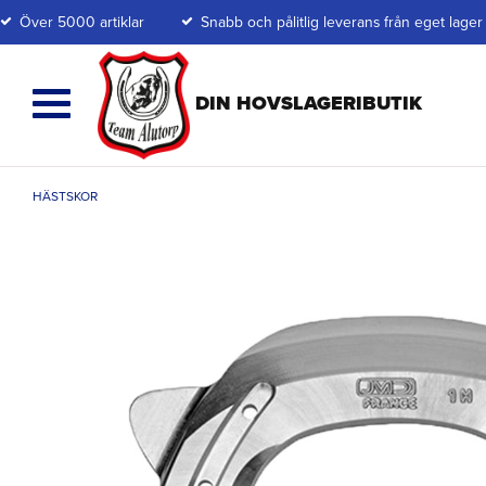
Över 5000 artiklar
Snabb och pålitlig leverans från eget lager
HÄSTSKOR