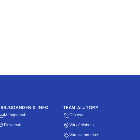
ERBJUDANDEN & INFO
TEAM ALUTORP
Mängdrabatt
Om oss
Elevrabatt
Vår gårdsbutik
Våra varumärken