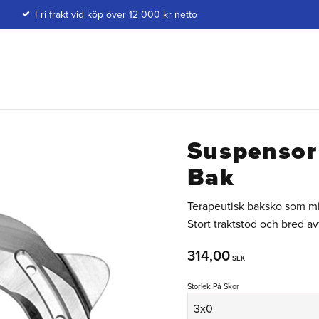
Fri frakt vid köp över 12 000 kr netto
Suspensor
Bak
Terapeutisk baksko som mi
Stort traktstöd och bred av
314,00
SEK
Storlek På Skor